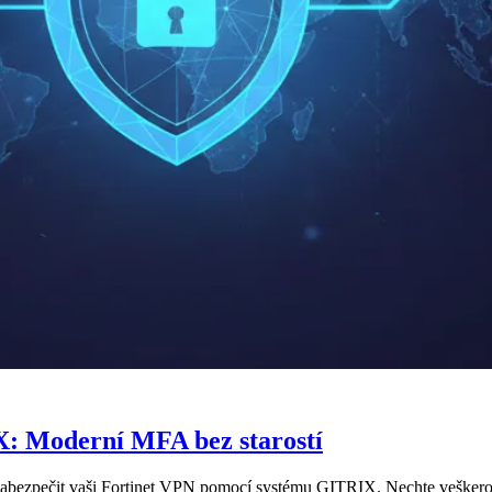
: Moderní MFA bez starostí
é zabezpečit vaši Fortinet VPN pomocí systému GITRIX. Nechte veškero