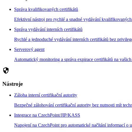
Správa kvalifikovaných certifikátů
Efektivní nástroj pro rychlé a snadné vydávání kvalifikovaných 
Správa vydávání interních certifikátů
Rychlé a jednoduché vydávání interních certifikátů bez privile
Serverový agent
Automatický monitoring a správa expirace certifikátů na vaši
security
Nástroje
Záloha interní certifikační autority
Bezpečné zálohování certifikační autority bez nutnosti mít techn
Integrace na CzechPoint/JIP/KASS
Napojení na CzechPoint pro automatické načítání informací o už