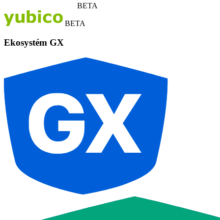
BETA
BETA
Ekosystém GX
G
X