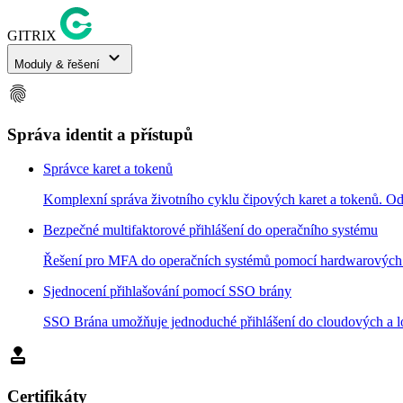
GITRIX
expand_more
Moduly & řešení
fingerprint
Správa identit a přístupů
Správce karet a tokenů
Komplexní správa životního cyklu čipových karet a tokenů. Od 
Bezpečné multifaktorové přihlášení do operačního systému
Řešení pro MFA do operačních systémů pomocí hardwarových pro
Sjednocení přihlašování pomocí SSO brány
SSO Brána umožňuje jednoduché přihlášení do cloudových a lok
approval
Certifikáty