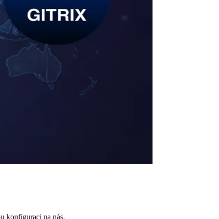
u konfiguraci na nás.