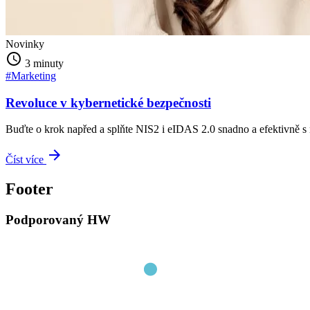
Novinky
schedule
3 minuty
#Marketing
Revoluce v kybernetické bezpečnosti
Buďte o krok napřed a splňte NIS2 i eIDAS 2.0 snadno a efektivně 
arrow_forward
Číst více
Footer
Podporovaný HW