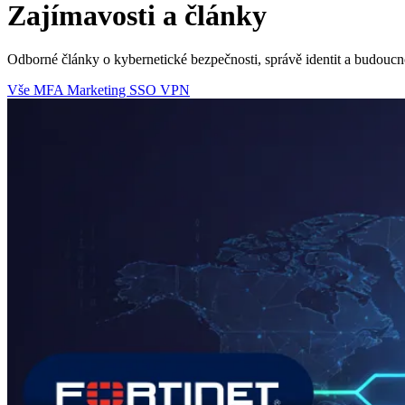
Zajímavosti a články
Odborné články o kybernetické bezpečnosti, správě identit a budoucn
Vše
MFA
Marketing
SSO
VPN