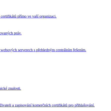
certifikátů přímo ve vaší organizaci.
govaných práv.
ch webových serverech s přehledným centrálním řešením.
ické znalosti.
ivateli a zapisování komerčních certifikátů pro přihlašování.