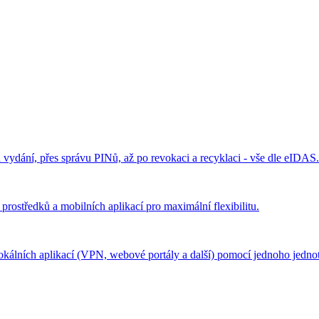
vydání, přes správu PINů, až po revokaci a recyklaci - vše dle eIDAS.
středků a mobilních aplikací pro maximální flexibilitu.
álních aplikací (VPN, webové portály a další) pomocí jednoho jednot