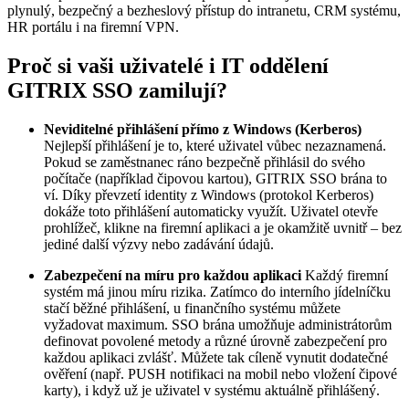
plynulý, bezpečný a bezheslový přístup do intranetu, CRM systému,
HR portálu i na firemní VPN.
Proč si vaši uživatelé i IT oddělení
GITRIX SSO zamilují?
Neviditelné přihlášení přímo z Windows (Kerberos)
Nejlepší přihlášení je to, které uživatel vůbec nezaznamená.
Pokud se zaměstnanec ráno bezpečně přihlásil do svého
počítače (například čipovou kartou), GITRIX SSO brána to
ví. Díky převzetí identity z Windows (protokol Kerberos)
dokáže toto přihlášení automaticky využít. Uživatel otevře
prohlížeč, klikne na firemní aplikaci a je okamžitě uvnitř – bez
jediné další výzvy nebo zadávání údajů.
Zabezpečení na míru pro každou aplikaci
Každý firemní
systém má jinou míru rizika. Zatímco do interního jídelníčku
stačí běžné přihlášení, u finančního systému můžete
vyžadovat maximum. SSO brána umožňuje administrátorům
definovat povolené metody a různé úrovně zabezpečení pro
každou aplikaci zvlášť. Můžete tak cíleně vynutit dodatečné
ověření (např. PUSH notifikaci na mobil nebo vložení čipové
karty), i když už je uživatel v systému aktuálně přihlášený.