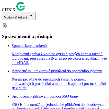
GITRIX
expand_more
Moduly & řešení
fingerprint
Správa identit a přístupů
Správce karet a tokenů
Komplexní správa životního cyklu čipových karet a tokenů.
Od vydání, přes správu PINů, až po revokaci a recyklaci - vše
dle eIDAS.
Bezpečné multifaktorové přihlášení do operačního systému
Řešení pro MFA do operačních systémů pomocí
hardwarových prostředků a mobilních aplikací pro maximální
flexibilitu.
Sjednocení přihlašování pomocí SSO brány
SSO Brána umožňuje jednoduché přihlášení do cloudových a
lokálních aplikací (VPN, webové portály a další) pomocí