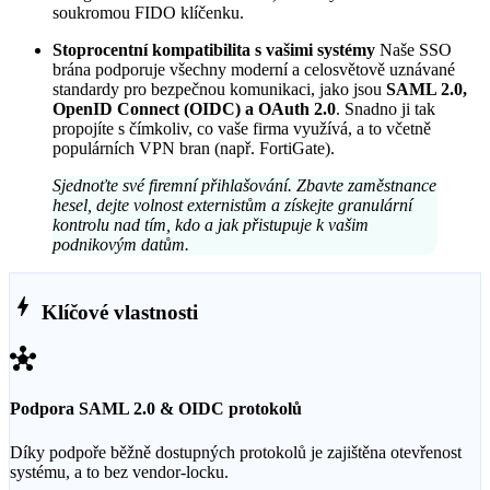
soukromou FIDO klíčenku.
Stoprocentní kompatibilita s vašimi systémy
Naše SSO
brána podporuje všechny moderní a celosvětově uznávané
standardy pro bezpečnou komunikaci, jako jsou
SAML 2.0,
OpenID Connect (OIDC) a OAuth 2.0
. Snadno ji tak
propojíte s čímkoliv, co vaše firma využívá, a to včetně
populárních VPN bran (např. FortiGate).
Sjednoťte své firemní přihlašování. Zbavte zaměstnance
hesel, dejte volnost externistům a získejte granulární
kontrolu nad tím, kdo a jak přistupuje k vašim
podnikovým datům.
bolt
Klíčové vlastnosti
hub
Podpora SAML 2.0 & OIDC protokolů
Díky podpoře běžně dostupných protokolů je zajištěna otevřenost
systému, a to bez vendor-locku.