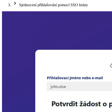
chevron_right
Sjednocení přihlašování pomocí SSO brány