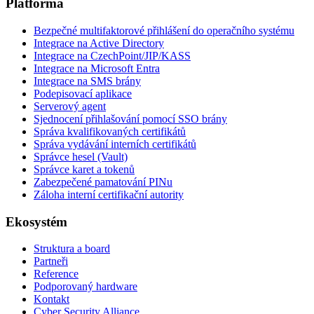
Platforma
Bezpečné multifaktorové přihlášení do operačního systému
Integrace na Active Directory
Integrace na CzechPoint/JIP/KASS
Integrace na Microsoft Entra
Integrace na SMS brány
Podepisovací aplikace
Serverový agent
Sjednocení přihlašování pomocí SSO brány
Správa kvalifikovaných certifikátů
Správa vydávání interních certifikátů
Správce hesel (Vault)
Správce karet a tokenů
Zabezpečené pamatování PINu
Záloha interní certifikační autority
Ekosystém
Struktura a board
Partneři
Reference
Podporovaný hardware
Kontakt
Cyber Security Alliance