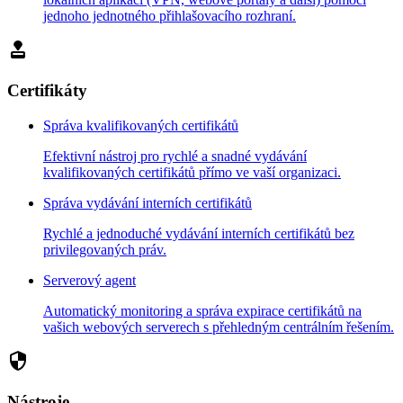
jednoho jednotného přihlašovacího rozhraní.
approval
Certifikáty
Správa kvalifikovaných certifikátů
Efektivní nástroj pro rychlé a snadné vydávání
kvalifikovaných certifikátů přímo ve vaší organizaci.
Správa vydávání interních certifikátů
Rychlé a jednoduché vydávání interních certifikátů bez
privilegovaných práv.
Serverový agent
Automatický monitoring a správa expirace certifikátů na
vašich webových serverech s přehledným centrálním řešením.
security
Nástroje