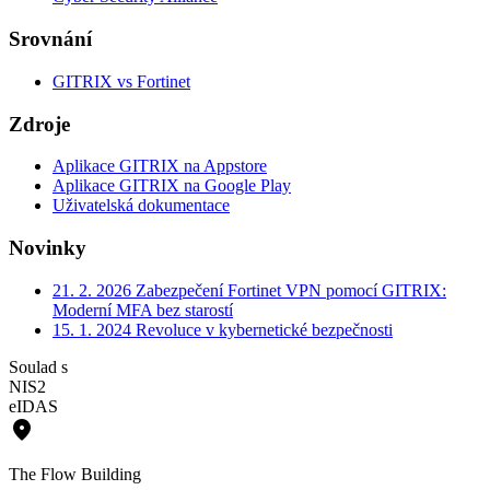
Srovnání
GITRIX vs Fortinet
Zdroje
Aplikace GITRIX na Appstore
Aplikace GITRIX na Google Play
Uživatelská dokumentace
Novinky
21. 2. 2026
Zabezpečení Fortinet VPN pomocí GITRIX:
Moderní MFA bez starostí
15. 1. 2024
Revoluce v kybernetické bezpečnosti
Soulad s
NIS2
eIDAS
place
The Flow Building