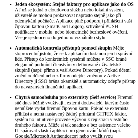
Jeden ekosystém: Stejné faktory pro aplikace jako do OS
Ať už se jedná o cloudovou službu nebo lokální systém,
uživatelé se mohou prokazovat naprosto stejně jako při
odemykání počítače. Aplikace plně podporují přihlášení vaší
čipovou kartou (SmartCard Logon), schválení PUSH
notifikace v mobilu, nebo biometrické bezheslové ověření.
Vše je sjednoceno do jednoho vizuálního stylu.
Automatická kontrola přístupů pomocí skupin
Mějte
stoprocentní jistotu, že se k aplikacím dostanou jen ti správní
lidé. Přístup do konkrétních systémů můžete v SSO bráně
elegantně podmínit členstvím v definované uživatelské
skupině (např. přímo z vaší Active Directory). Pokud účetní
změní oddělení nebo z firmy odejde, změnou v Active
Directory jí SSO brána okamžitě a automaticky odepře přístup
do navázaných finančních aplikací.
Chytrá samoobsluha pro externisty (Self-service)
Firemní
sítě dnes běžně využívají i externí dodavatelé, kterým často
nemůžete vydat firemní čipovou kartu. Pokud se externista
přihlásí a nemá nastavený žádný primární GITRIX faktor,
systém ho intuitivně provede výzvou k registraci vlastního
druhého faktoru. Může si tak snadno a bez asistence vašeho
IT spárovat vlastní aplikaci pro generování kódů (např.
Google/Microsoft Authenticator) nebo využít svou