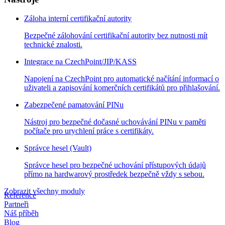
Záloha interní certifikační autority
Bezpečné zálohování certifikační autority bez nutnosti mít
technické znalosti.
Integrace na CzechPoint/JIP/KASS
Napojení na CzechPoint pro automatické načítání informací o
uživateli a zapisování komerčních certifikátů pro přihlašování.
Zabezpečené pamatování PINu
Nástroj pro bezpečné dočasné uchovávání PINu v paměti
počítače pro urychlení práce s certifikáty.
Správce hesel (Vault)
Správce hesel pro bezpečné uchování přístupových údajů
přímo na hardwarový prostředek bezpečně vždy s sebou.
Zobrazit všechny moduly
Reference
Partneři
Náš příběh
Blog