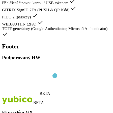
check
Přihlášení čipovou kartou / USB tokenem
check
GITRIX SignID 2FA (PUSH & QR Kód)
check
FIDO 2 (passkey)
check
WEBAUTHN (2FA)
TOTP generátory (Google Authenticator, Microsoft Authenticator)
check
Footer
Podporovaný HW
BETA
BETA
Ekosystém GX