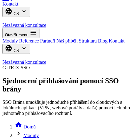
Kontakt
language
expand_more
CS
Nezávazná konzultace
menu
Otevřít menu
Moduly
Reference
Partneři
Náš příběh
Struktura
Blog
Kontakt
language
expand_more
CS
Nezávazná konzultace
GITRIX SSO
Sjednocení přihlašování pomocí SSO
brány
SSO Brána umožňuje jednoduché přihlášení do cloudových a
lokálních aplikací (VPN, webové portály a další) pomocí jednoho
jednotného přihlašovacího rozhraní.
home
Domů
chevron_right
Moduly