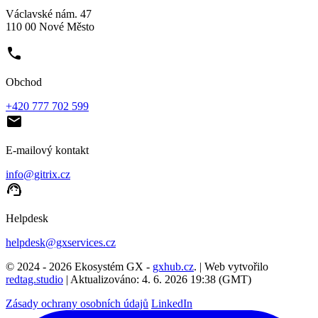
Václavské nám. 47
110 00 Nové Město
phone
Obchod
+420 777 702 599
email
E-mailový kontakt
info@gitrix.cz
support_agent
Helpdesk
helpdesk@gxservices.cz
© 2024 - 2026 Ekosystém GX -
gxhub.cz
. | Web vytvořilo
redtag.studio
| Aktualizováno: 4. 6. 2026 19:38 (GMT)
Zásady ochrany osobních údajů
LinkedIn