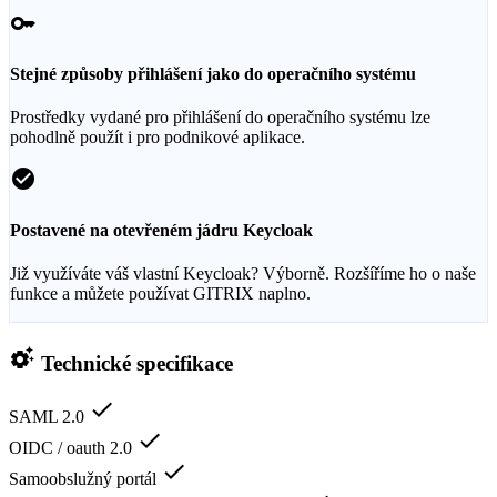
key
Stejné způsoby přihlášení jako do operačního systému
Prostředky vydané pro přihlášení do operačního systému lze
pohodlně použít i pro podnikové aplikace.
check_circle
Postavené na otevřeném jádru Keycloak
Již využíváte váš vlastní Keycloak? Výborně. Rozšíříme ho o naše
funkce a můžete používat GITRIX naplno.
settings_suggest
Technické specifikace
check
SAML 2.0
check
OIDC / oauth 2.0
check
Samoobslužný portál