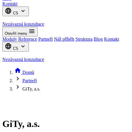
Kontakt
language
expand_more
CS
Nezávazná konzultace
menu
Otevřít menu
Moduly
Reference
Partneři
Náš příběh
Struktura
Blog
Kontakt
language
expand_more
CS
Nezávazná konzultace
home
Domů
chevron_right
Partneři
chevron_right
GiTy, a.s.
GiTy, a.s.