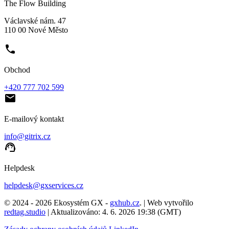
The Flow Building
Václavské nám. 47
110 00 Nové Město
phone
Obchod
+420 777 702 599
email
E-mailový kontakt
info@gitrix.cz
support_agent
Helpdesk
helpdesk@gxservices.cz
© 2024 - 2026 Ekosystém GX -
gxhub.cz
. | Web vytvořilo
redtag.studio
| Aktualizováno: 4. 6. 2026 19:38 (GMT)