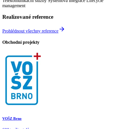
Telekomunikační služby
Systémová integrace
Lifecycle
management
Realizované reference
arrow_forward
Prohlédnout všechny reference
Obchodní projekty
VOŠZ Brno