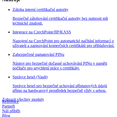
Záloha interní certifikační autority
Bezpečné zálohování certifikační autority bez nutnosti mít
technické znalosti.
Integrace na CzechPoint/JIP/KASS
Napojení na CzechPoint pro automatické načítání informací o
uživateli a zapisování komerčních certifikátů pro přihlašování.
Zabezpečené pamatování PINu
Nástroj pro bezpečné dočasné uchovávání PINu v paměti
počítače pro urychlení práce s certifikáty.
Správce hesel (Vault)
Správce hesel pro bezpečné uchování přístupových údajů
přímo na hardwarový prostředek bezpečně vždy s sebou.
Zobrazit všechny moduly
Reference
Partneři
Náš příběh
Blog