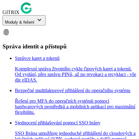
GITRIX
expand_more
Moduly & řešení
fingerprint
Správa identit a přístupů
Správce karet a tokenů
Komplexní správa životního cyklu čipových karet a tokenů.
Od vydání, přes správu PINů, až po revokaci a recyklaci - vše
dle eIDAS.
Bezpečné multifaktorové přihlášení do operačního systému
Řešení pro MFA do operačních systémů pomocí
hardwarových prostředků a mobilních aplikací pro maximální
flexibilitu.
Sjednocení přihlašování pomocí SSO brány
SSO Brána umožňuje jednoduché přihlášení do cloudových a
lokálních aplikací (VPN, webové portály a další) pomocí