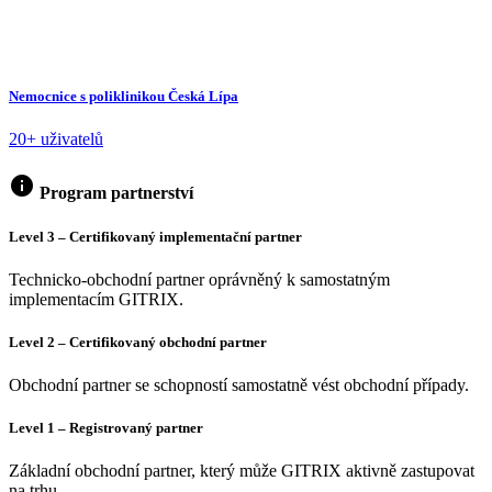
Nemocnice s poliklinikou Česká Lípa
20+ uživatelů
info
Program partnerství
Level 3 – Certifikovaný implementační partner
Technicko-obchodní partner oprávněný k samostatným
implementacím GITRIX.
Level 2 – Certifikovaný obchodní partner
Obchodní partner se schopností samostatně vést obchodní případy.
Level 1 – Registrovaný partner
Základní obchodní partner, který může GITRIX aktivně zastupovat
na trhu.