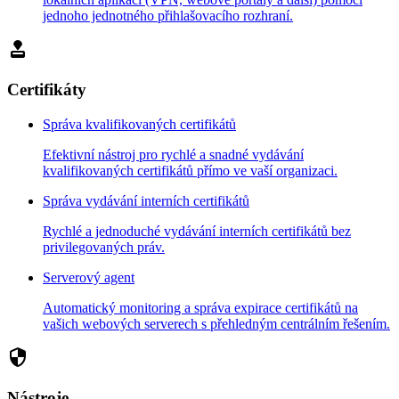
jednoho jednotného přihlašovacího rozhraní.
approval
Certifikáty
Správa kvalifikovaných certifikátů
Efektivní nástroj pro rychlé a snadné vydávání
kvalifikovaných certifikátů přímo ve vaší organizaci.
Správa vydávání interních certifikátů
Rychlé a jednoduché vydávání interních certifikátů bez
privilegovaných práv.
Serverový agent
Automatický monitoring a správa expirace certifikátů na
vašich webových serverech s přehledným centrálním řešením.
security
Nástroje