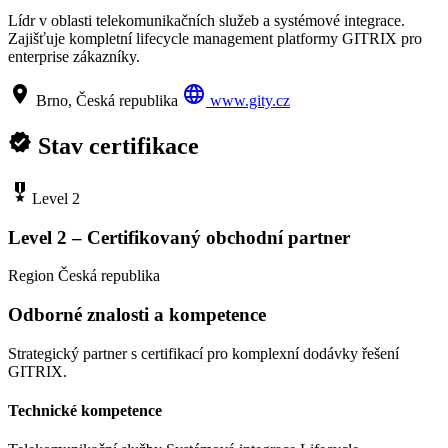
Lídr v oblasti telekomunikačních služeb a systémové integrace.
Zajišťuje kompletní lifecycle management platformy GITRIX pro
enterprise zákazníky.
location_on
language
Brno, Česká republika
www.gity.cz
verified
Stav certifikace
military_tech
Level 2
Level 2 – Certifikovaný obchodní partner
Region
Česká republika
Odborné znalosti a kompetence
Strategický partner s certifikací pro komplexní dodávky řešení
GITRIX.
Technické kompetence