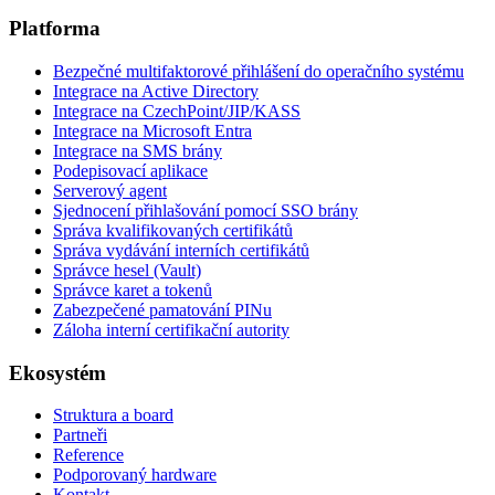
Platforma
Bezpečné multifaktorové přihlášení do operačního systému
Integrace na Active Directory
Integrace na CzechPoint/JIP/KASS
Integrace na Microsoft Entra
Integrace na SMS brány
Podepisovací aplikace
Serverový agent
Sjednocení přihlašování pomocí SSO brány
Správa kvalifikovaných certifikátů
Správa vydávání interních certifikátů
Správce hesel (Vault)
Správce karet a tokenů
Zabezpečené pamatování PINu
Záloha interní certifikační autority
Ekosystém
Struktura a board
Partneři
Reference
Podporovaný hardware
Kontakt