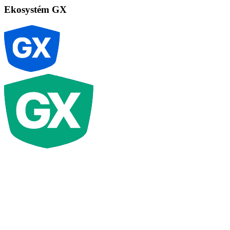
Ekosystém GX
G
X