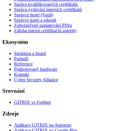
Správa kvalifikovaných certifikátů
Správa vydávání interních certifikátů
Správce hesel (Vault)
Správce karet a tokenů
Zabezpečené pamatování PINu
Záloha interní certifikační autority
Ekosystém
Struktura a board
Partneři
Reference
Podporovaný hardware
Kontakt
Cyber Security Alliance
Srovnání
GITRIX vs Fortinet
Zdroje
Aplikace GITRIX na Appstore
Aplikace GITRIX na Google Play