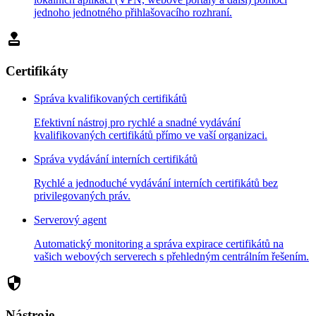
jednoho jednotného přihlašovacího rozhraní.
approval
Certifikáty
Správa kvalifikovaných certifikátů
Efektivní nástroj pro rychlé a snadné vydávání
kvalifikovaných certifikátů přímo ve vaší organizaci.
Správa vydávání interních certifikátů
Rychlé a jednoduché vydávání interních certifikátů bez
privilegovaných práv.
Serverový agent
Automatický monitoring a správa expirace certifikátů na
vašich webových serverech s přehledným centrálním řešením.
security
Nástroje