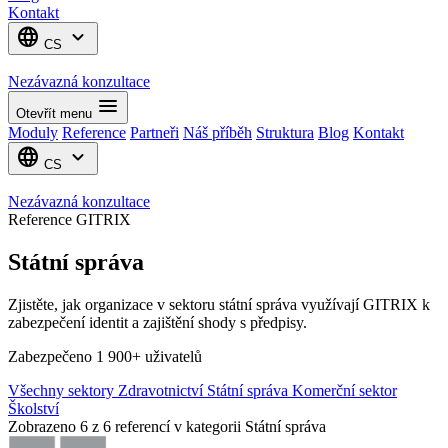
Kontakt
language
expand_more
CS
Nezávazná konzultace
menu
Otevřít menu
Moduly
Reference
Partneři
Náš příběh
Struktura
Blog
Kontakt
language
expand_more
CS
Nezávazná konzultace
Reference GITRIX
Státní správa
Zjistěte, jak organizace v sektoru státní správa využívají GITRIX k
zabezpečení identit a zajištění shody s předpisy.
Zabezpečeno 1 900+ uživatelů
Všechny sektory
Zdravotnictví
Státní správa
Komerční sektor
Školství
Zobrazeno 6 z 6 referencí v kategorii Státní správa