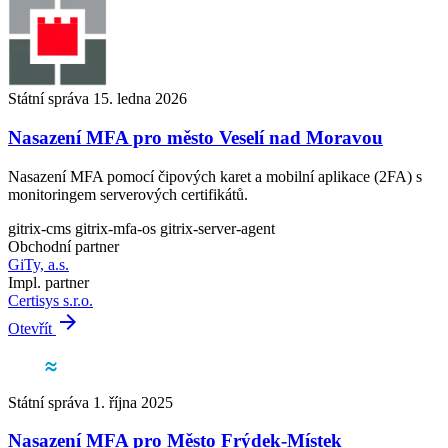
Státní správa
15. ledna 2026
Nasazení MFA pro město Veselí nad Moravou
Nasazení MFA pomocí čipových karet a mobilní aplikace (2FA) s
monitoringem serverových certifikátů.
gitrix-cms
gitrix-mfa-os
gitrix-server-agent
Obchodní partner
GiTy, a.s.
Impl. partner
Certisys s.r.o.
arrow_forward
Otevřít
Státní správa
1. října 2025
Nasazení MFA pro Město Frýdek-Místek