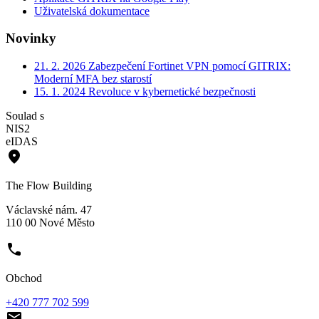
Uživatelská dokumentace
Novinky
21. 2. 2026
Zabezpečení Fortinet VPN pomocí GITRIX:
Moderní MFA bez starostí
15. 1. 2024
Revoluce v kybernetické bezpečnosti
Soulad s
NIS2
eIDAS
place
The Flow Building
Václavské nám. 47
110 00 Nové Město
phone
Obchod
+420 777 702 599
email