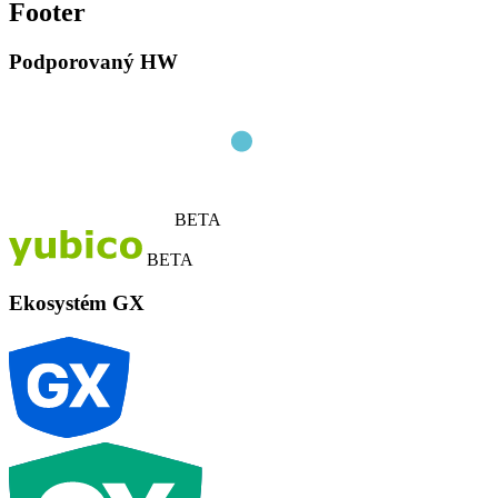
Footer
Podporovaný HW
BETA
BETA
Ekosystém GX
G
X