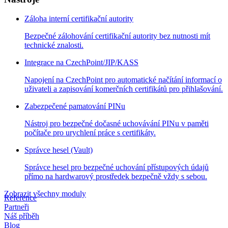
Záloha interní certifikační autority
Bezpečné zálohování certifikační autority bez nutnosti mít
technické znalosti.
Integrace na CzechPoint/JIP/KASS
Napojení na CzechPoint pro automatické načítání informací o
uživateli a zapisování komerčních certifikátů pro přihlašování.
Zabezpečené pamatování PINu
Nástroj pro bezpečné dočasné uchovávání PINu v paměti
počítače pro urychlení práce s certifikáty.
Správce hesel (Vault)
Správce hesel pro bezpečné uchování přístupových údajů
přímo na hardwarový prostředek bezpečně vždy s sebou.
Zobrazit všechny moduly
Reference
Partneři
Náš příběh
Blog