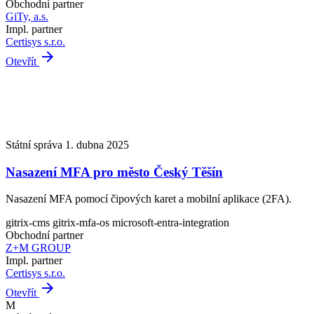
Obchodní partner
GiTy, a.s.
Impl. partner
Certisys s.r.o.
arrow_forward
Otevřít
Státní správa
1. dubna 2025
Nasazení MFA pro město Český Těšín
Nasazení MFA pomocí čipových karet a mobilní aplikace (2FA).
gitrix-cms
gitrix-mfa-os
microsoft-entra-integration
Obchodní partner
Z+M GROUP
Impl. partner
Certisys s.r.o.
arrow_forward
Otevřít
M