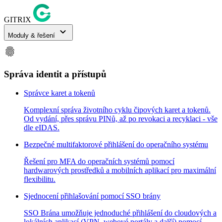
GITRIX
expand_more
Moduly & řešení
fingerprint
Správa identit a přístupů
Správce karet a tokenů
Komplexní správa životního cyklu čipových karet a tokenů.
Od vydání, přes správu PINů, až po revokaci a recyklaci - vše
dle eIDAS.
Bezpečné multifaktorové přihlášení do operačního systému
Řešení pro MFA do operačních systémů pomocí
hardwarových prostředků a mobilních aplikací pro maximální
flexibilitu.
Sjednocení přihlašování pomocí SSO brány
SSO Brána umožňuje jednoduché přihlášení do cloudových a
lokálních aplikací (VPN, webové portály a další) pomocí