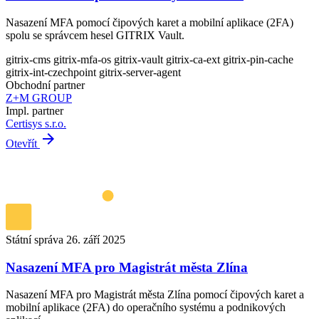
Nasazení MFA pomocí čipových karet a mobilní aplikace (2FA)
spolu se správcem hesel GITRIX Vault.
gitrix-cms
gitrix-mfa-os
gitrix-vault
gitrix-ca-ext
gitrix-pin-cache
gitrix-int-czechpoint
gitrix-server-agent
Obchodní partner
Z+M GROUP
Impl. partner
Certisys s.r.o.
arrow_forward
Otevřít
Státní správa
26. září 2025
Nasazení MFA pro Magistrát města Zlína
Nasazení MFA pro Magistrát města Zlína pomocí čipových karet a
mobilní aplikace (2FA) do operačního systému a podnikových