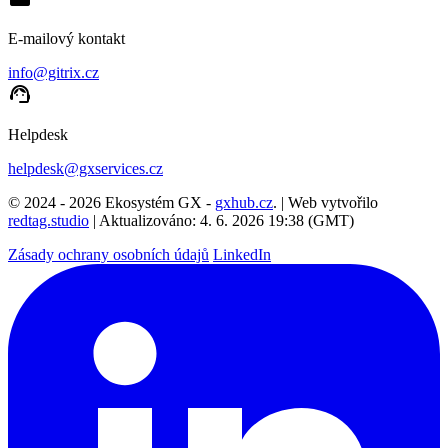
E-mailový kontakt
info@gitrix.cz
support_agent
Helpdesk
helpdesk@gxservices.cz
© 2024 - 2026 Ekosystém GX -
gxhub.cz
. | Web vytvořilo
redtag.studio
| Aktualizováno: 4. 6. 2026 19:38 (GMT)
Zásady ochrany osobních údajů
LinkedIn