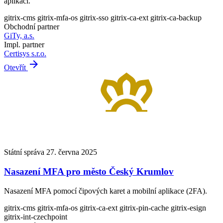
aplikací.
gitrix-cms
gitrix-mfa-os
gitrix-sso
gitrix-ca-ext
gitrix-ca-backup
Obchodní partner
GiTy, a.s.
Impl. partner
Certisys s.r.o.
arrow_forward
Otevřít
Státní správa
27. června 2025
Nasazení MFA pro město Český Krumlov
Nasazení MFA pomocí čipových karet a mobilní aplikace (2FA).
gitrix-cms
gitrix-mfa-os
gitrix-ca-ext
gitrix-pin-cache
gitrix-esign
gitrix-int-czechpoint