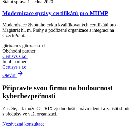
Státní správa
1. ledna 2020
Modernizace správy certifikátů pro MHMP
Modernizace životního cyklu kvalifikovaných certifikátů pro
Magistrát hl. m. Prahy a podřízené organizace s integrací na
CzechPoint.
gitrix-cms
gitrix-ca-ext
Obchodní partner
Certisys s.r.o.
Impl. partner
Certisys s.r.o.
arrow_forward
Otevřít
Připravte svou firmu na budoucnost
kyberbezpečnosti
Zjistěte, jak může GITRIX zjednodušit správu identit a zajistit shodu
s předpisy ve vaší organizaci.
Nezávazná konzultace