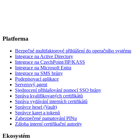
Platforma
Bezpečné multifaktorové přihlášení do operačního systému
Integrace na Active Directory
Integrace na CzechPoint/JIP/KASS
Integrace na Microsoft Entra
Integrace na SMS brány
Podepisovací aplikace
Serverový agent
Sjednocení přihlašování pomocí SSO brány
Správa kvalifikovaných certifikátů
Správa vydávání interních certifikátů
Správce hesel (Vault)
Správce karet a tokenů
Zabezpečené pamatování PINu
Záloha interní certifikační autority
Ekosystém