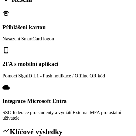
memory
Přihlášení kartou
Nasazení SmartCard logon
phone_android
2FA s mobilní aplikací
Pomocí SignID L1 - Push notifkace / Offline QR kód
cloud
Integrace Microsoft Entra
SSO federace pro studenty a využití External MFA pro ostatní
uživatele.
trending_up
Klíčové výsledky