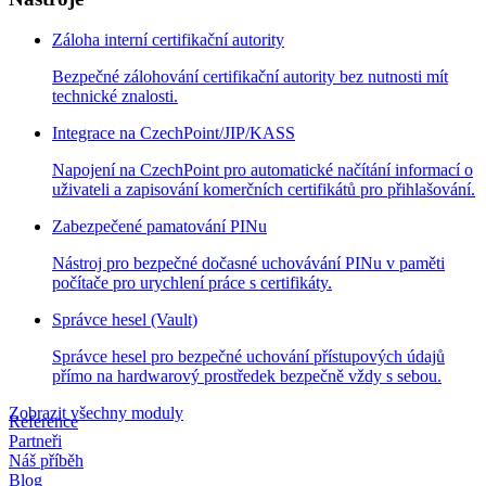
Záloha interní certifikační autority
Bezpečné zálohování certifikační autority bez nutnosti mít
technické znalosti.
Integrace na CzechPoint/JIP/KASS
Napojení na CzechPoint pro automatické načítání informací o
uživateli a zapisování komerčních certifikátů pro přihlašování.
Zabezpečené pamatování PINu
Nástroj pro bezpečné dočasné uchovávání PINu v paměti
počítače pro urychlení práce s certifikáty.
Správce hesel (Vault)
Správce hesel pro bezpečné uchování přístupových údajů
přímo na hardwarový prostředek bezpečně vždy s sebou.
Zobrazit všechny moduly
Reference
Partneři
Náš příběh
Blog