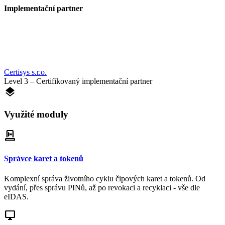
Implementační partner
Certisys s.r.o.
Level 3 – Certifikovaný implementační partner
layers
Využité moduly
smart_card_reader
Správce karet a tokenů
Komplexní správa životního cyklu čipových karet a tokenů. Od
vydání, přes správu PINů, až po revokaci a recyklaci - vše dle
eIDAS.
desktop_windows