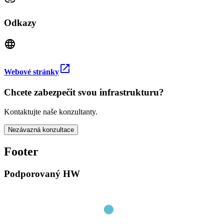
link
Odkazy
language
open_in_new
Webové stránky
Chcete zabezpečit svou infrastrukturu?
Kontaktujte naše konzultanty.
Nezávazná konzultace
Footer
Podporovaný HW