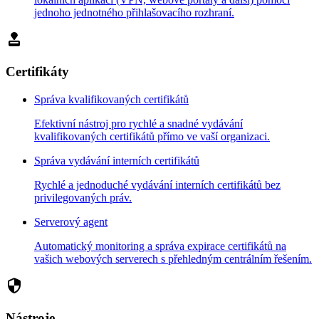
jednoho jednotného přihlašovacího rozhraní.
approval
Certifikáty
Správa kvalifikovaných certifikátů
Efektivní nástroj pro rychlé a snadné vydávání
kvalifikovaných certifikátů přímo ve vaší organizaci.
Správa vydávání interních certifikátů
Rychlé a jednoduché vydávání interních certifikátů bez
privilegovaných práv.
Serverový agent
Automatický monitoring a správa expirace certifikátů na
vašich webových serverech s přehledným centrálním řešením.
security
Nástroje