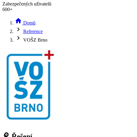
Zabezpečených uživatelů
600+
home
Domů
chevron_right
Reference
chevron_right
VOŠZ Brno
psychology
Řešení