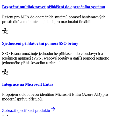
Bezpečné multifaktorové přihlášení do operačního systému
Řešení pro MFA do operačních systémů pomocí hardwarových
prostředků a mobilních aplikací pro maximální flexibilitu.
hub
Sjednocení přihlašování pomocí SSO brány
SSO Brána umožňuje jednoduché přihlášení do cloudových a
lokálních aplikací (VPN, webové portály a další) pomocí jednoho
jednotného přihlašovacího rozhraní.
hub
Integrace na Microsoft Entra
Propojení s cloudovou identitou Microsoft Entra (Azure AD) pro
moderní správu přístupů.
arrow_forward
Zobrazit specifikaci produktů