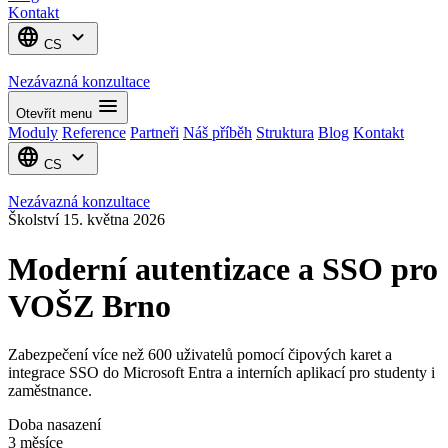
Kontakt
language
expand_more
CS
Nezávazná konzultace
menu
Otevřít menu
Moduly
Reference
Partneři
Náš příběh
Struktura
Blog
Kontakt
language
expand_more
CS
Nezávazná konzultace
Školství
15. května 2026
Moderní autentizace a SSO pro
VOŠZ Brno
Zabezpečení více než 600 uživatelů pomocí čipových karet a
integrace SSO do Microsoft Entra a interních aplikací pro studenty i
zaměstnance.
Doba nasazení
3 měsíce