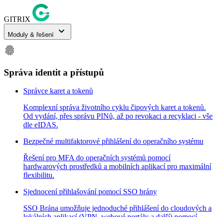
GITRIX
expand_more
Moduly & řešení
fingerprint
Správa identit a přístupů
Správce karet a tokenů
Komplexní správa životního cyklu čipových karet a tokenů.
Od vydání, přes správu PINů, až po revokaci a recyklaci - vše
dle eIDAS.
Bezpečné multifaktorové přihlášení do operačního systému
Řešení pro MFA do operačních systémů pomocí
hardwarových prostředků a mobilních aplikací pro maximální
flexibilitu.
Sjednocení přihlašování pomocí SSO brány
SSO Brána umožňuje jednoduché přihlášení do cloudových a
lokálních aplikací (VPN, webové portály a další) pomocí