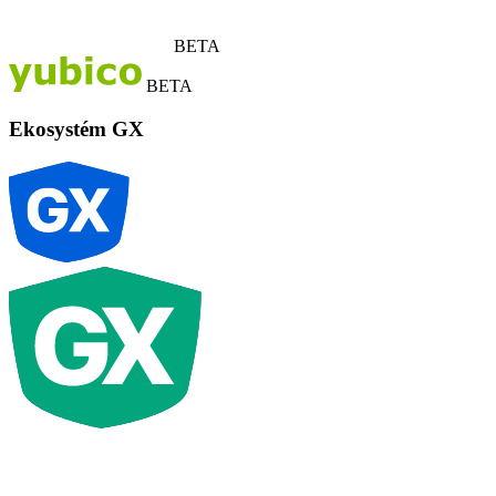
BETA
BETA
Ekosystém GX
G
X