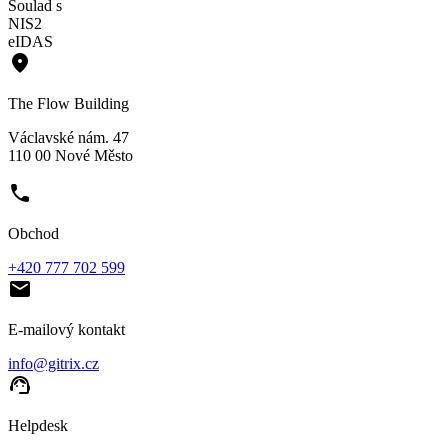
Soulad s
NIS2
eIDAS
place
The Flow Building
Václavské nám. 47
110 00 Nové Město
phone
Obchod
+420 777 702 599
email
E-mailový kontakt
info@gitrix.cz
support_agent
Helpdesk