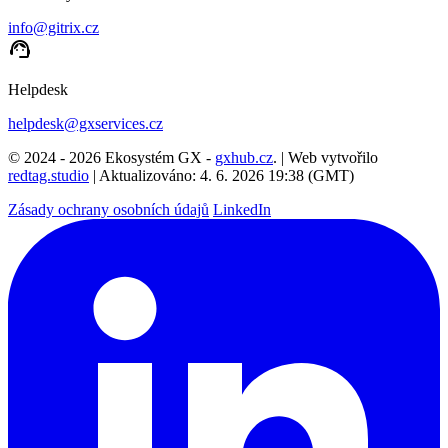
info@gitrix.cz
support_agent
Helpdesk
helpdesk@gxservices.cz
© 2024 - 2026 Ekosystém GX -
gxhub.cz
. | Web vytvořilo
redtag.studio
| Aktualizováno: 4. 6. 2026 19:38 (GMT)
Zásady ochrany osobních údajů
LinkedIn