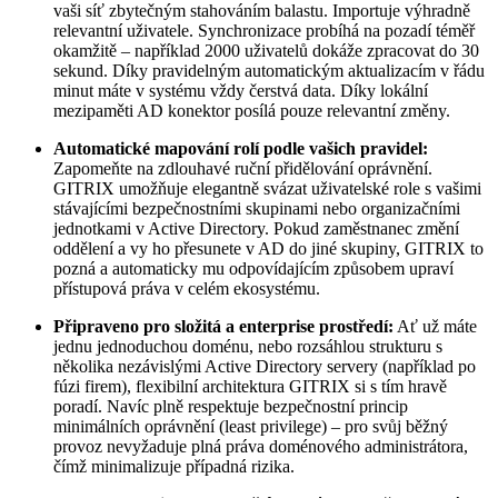
vaši síť zbytečným stahováním balastu. Importuje výhradně
relevantní uživatele. Synchronizace probíhá na pozadí téměř
okamžitě – například 2000 uživatelů dokáže zpracovat do 30
sekund. Díky pravidelným automatickým aktualizacím v řádu
minut máte v systému vždy čerstvá data. Díky lokální
mezipaměti AD konektor posílá pouze relevantní změny.
Automatické mapování rolí podle vašich pravidel:
Zapomeňte na zdlouhavé ruční přidělování oprávnění.
GITRIX umožňuje elegantně svázat uživatelské role s vašimi
stávajícími bezpečnostními skupinami nebo organizačními
jednotkami v Active Directory. Pokud zaměstnanec změní
oddělení a vy ho přesunete v AD do jiné skupiny, GITRIX to
pozná a automaticky mu odpovídajícím způsobem upraví
přístupová práva v celém ekosystému.
Připraveno pro složitá a enterprise prostředí:
Ať už máte
jednu jednoduchou doménu, nebo rozsáhlou strukturu s
několika nezávislými Active Directory servery (například po
fúzi firem), flexibilní architektura GITRIX si s tím hravě
poradí. Navíc plně respektuje bezpečnostní princip
minimálních oprávnění (least privilege) – pro svůj běžný
provoz nevyžaduje plná práva doménového administrátora,
čímž minimalizuje případná rizika.