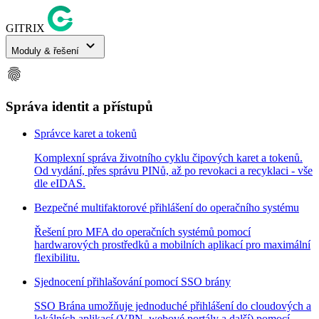
GITRIX
expand_more
Moduly & řešení
fingerprint
Správa identit a přístupů
Správce karet a tokenů
Komplexní správa životního cyklu čipových karet a tokenů.
Od vydání, přes správu PINů, až po revokaci a recyklaci - vše
dle eIDAS.
Bezpečné multifaktorové přihlášení do operačního systému
Řešení pro MFA do operačních systémů pomocí
hardwarových prostředků a mobilních aplikací pro maximální
flexibilitu.
Sjednocení přihlašování pomocí SSO brány
SSO Brána umožňuje jednoduché přihlášení do cloudových a
lokálních aplikací (VPN, webové portály a další) pomocí