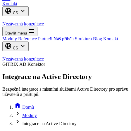
Kontakt
language
expand_more
CS
Nezávazná konzultace
menu
Otevřít menu
Moduly
Reference
Partneři
Náš příběh
Struktura
Blog
Kontakt
language
expand_more
CS
Nezávazná konzultace
GITRIX AD Konektor
Integrace na Active Directory
Bezpečná integrace s místními službami Active Directory pro správu
uživatelů a přístupů.
home
Domů
chevron_right
Moduly
chevron_right
Integrace na Active Directory