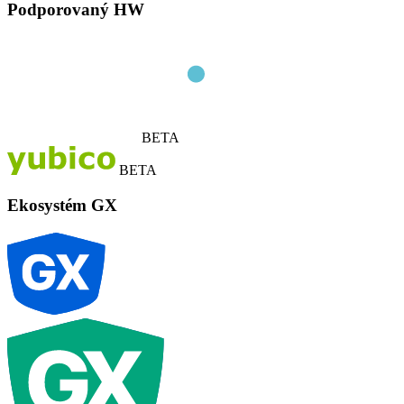
Podporovaný HW
BETA
BETA
Ekosystém GX
G
X