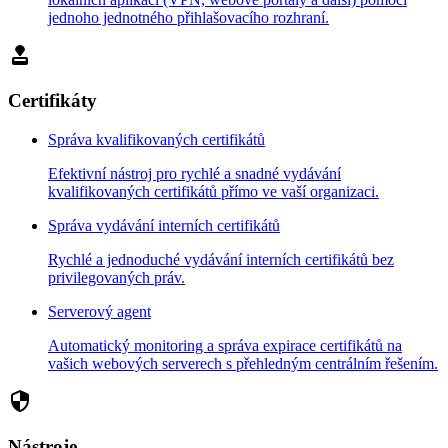
jednoho jednotného přihlašovacího rozhraní.
approval
Certifikáty
Správa kvalifikovaných certifikátů
Efektivní nástroj pro rychlé a snadné vydávání
kvalifikovaných certifikátů přímo ve vaší organizaci.
Správa vydávání interních certifikátů
Rychlé a jednoduché vydávání interních certifikátů bez
privilegovaných práv.
Serverový agent
Automatický monitoring a správa expirace certifikátů na
vašich webových serverech s přehledným centrálním řešením.
security
Nástroje