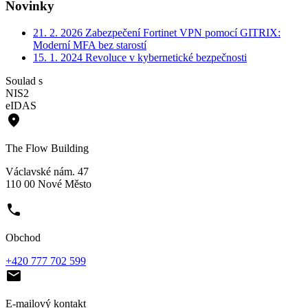
Novinky
21. 2. 2026
Zabezpečení Fortinet VPN pomocí GITRIX:
Moderní MFA bez starostí
15. 1. 2024
Revoluce v kybernetické bezpečnosti
Soulad s
NIS2
eIDAS
place
The Flow Building
Václavské nám. 47
110 00 Nové Město
phone
Obchod
+420 777 702 599
email
E-mailový kontakt