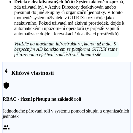
Detekce deaktivovaných účtů:
Systém aktivně rozpozná,
zda uživatel byl v Active Directory deaktivován anebo
přesunut do jiné skupiny či organizační jednotky. V tomto
momentě systém uživatele v GITRIXu označuje jako
neaktivního. Pokud uživatel má aktivní prostředek, dojde k
automatickému upozornění operátorů (v případě zapnutí
automatizace dojde i k revokaci / deaktivaci prostředků).
Využijte na maximum infrastrukturu, kterou už máte. S
bezpečným AD konektorem se platforma GITRIX stane
přirozenou a efektivní součástí vaší firemní sítě
bolt
Klíčové vlastnosti
shield
RBAC - řízení přístupu na základě rolí
Jednoduché párování rolí v systému pomocí skupin a organizačních
jednotek
group