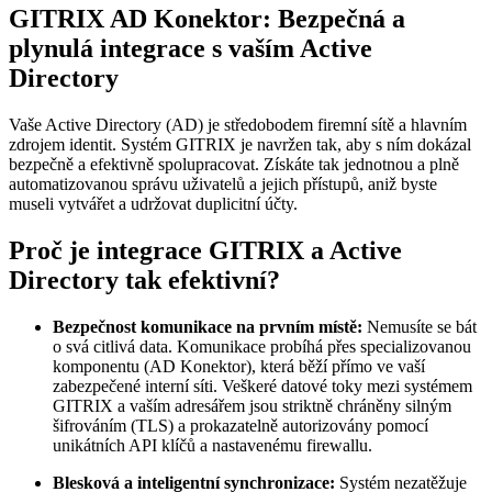
GITRIX AD Konektor: Bezpečná a
plynulá integrace s vaším Active
Directory
Vaše Active Directory (AD) je středobodem firemní sítě a hlavním
zdrojem identit. Systém GITRIX je navržen tak, aby s ním dokázal
bezpečně a efektivně spolupracovat. Získáte tak jednotnou a plně
automatizovanou správu uživatelů a jejich přístupů, aniž byste
museli vytvářet a udržovat duplicitní účty.
Proč je integrace GITRIX a Active
Directory tak efektivní?
Bezpečnost komunikace na prvním místě:
Nemusíte se bát
o svá citlivá data. Komunikace probíhá přes specializovanou
komponentu (AD Konektor), která běží přímo ve vaší
zabezpečené interní síti. Veškeré datové toky mezi systémem
GITRIX a vaším adresářem jsou striktně chráněny silným
šifrováním (TLS) a prokazatelně autorizovány pomocí
unikátních API klíčů a nastavenému firewallu.
Blesková a inteligentní synchronizace:
Systém nezatěžuje