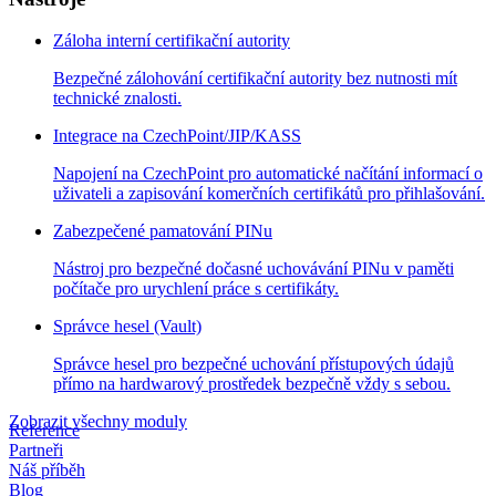
Záloha interní certifikační autority
Bezpečné zálohování certifikační autority bez nutnosti mít
technické znalosti.
Integrace na CzechPoint/JIP/KASS
Napojení na CzechPoint pro automatické načítání informací o
uživateli a zapisování komerčních certifikátů pro přihlašování.
Zabezpečené pamatování PINu
Nástroj pro bezpečné dočasné uchovávání PINu v paměti
počítače pro urychlení práce s certifikáty.
Správce hesel (Vault)
Správce hesel pro bezpečné uchování přístupových údajů
přímo na hardwarový prostředek bezpečně vždy s sebou.
Zobrazit všechny moduly
Reference
Partneři
Náš příběh
Blog