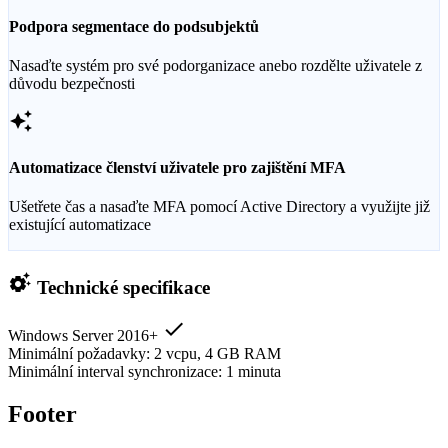
Podpora segmentace do podsubjektů
Nasaďte systém pro své podorganizace anebo rozdělte uživatele z
důvodu bezpečnosti
auto_awesome
Automatizace členství uživatele pro zajištění MFA
Ušetřete čas a nasaďte MFA pomocí Active Directory a využijte již
existující automatizace
settings_suggest
Technické specifikace
check
Windows Server 2016+
Minimální požadavky: 2 vcpu, 4 GB RAM
Minimální interval synchronizace: 1 minuta
Footer