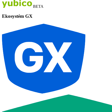
BETA
Ekosystém GX
G
X