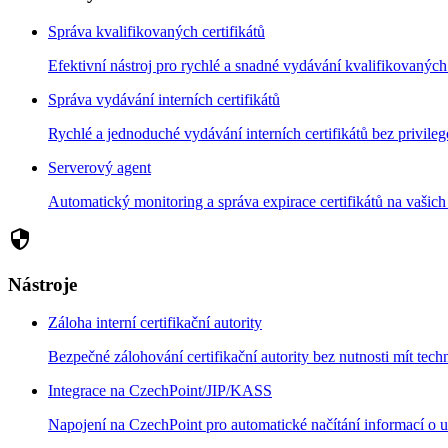
Správa kvalifikovaných certifikátů
Efektivní nástroj pro rychlé a snadné vydávání kvalifikovaných 
Správa vydávání interních certifikátů
Rychlé a jednoduché vydávání interních certifikátů bez privile
Serverový agent
Automatický monitoring a správa expirace certifikátů na vaši
security
Nástroje
Záloha interní certifikační autority
Bezpečné zálohování certifikační autority bez nutnosti mít techn
Integrace na CzechPoint/JIP/KASS
Napojení na CzechPoint pro automatické načítání informací o už