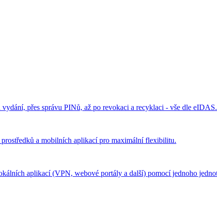
vydání, přes správu PINů, až po revokaci a recyklaci - vše dle eIDAS.
středků a mobilních aplikací pro maximální flexibilitu.
álních aplikací (VPN, webové portály a další) pomocí jednoho jednot