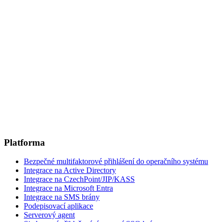
Platforma
Bezpečné multifaktorové přihlášení do operačního systému
Integrace na Active Directory
Integrace na CzechPoint/JIP/KASS
Integrace na Microsoft Entra
Integrace na SMS brány
Podepisovací aplikace
Serverový agent