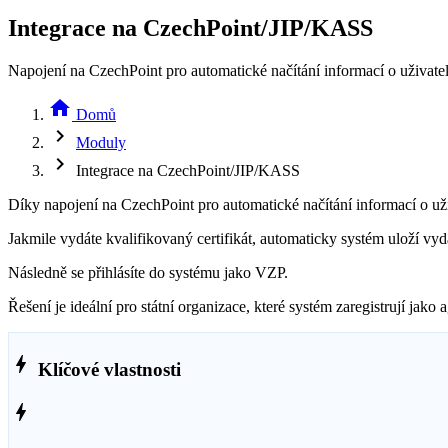
Integrace na CzechPoint/JIP/KASS
Napojení na CzechPoint pro automatické načítání informací o uživateli
home
Domů
chevron_right
Moduly
chevron_right
Integrace na CzechPoint/JIP/KASS
Díky napojení na CzechPoint pro automatické načítání informací o uživa
Jakmile vydáte kvalifikovaný certifikát, automaticky systém uloží v
Následně se přihlásíte do systému jako VZP.
Řešení je ideální pro státní organizace, které systém zaregistrují jako
bolt
Klíčové vlastnosti
bolt