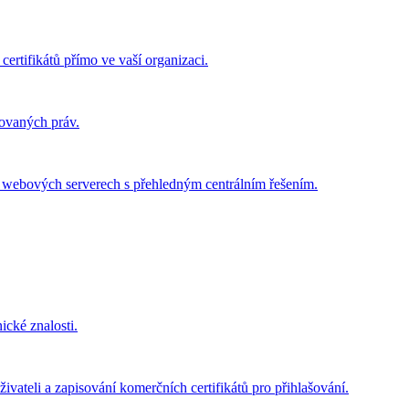
certifikátů přímo ve vaší organizaci.
govaných práv.
ch webových serverech s přehledným centrálním řešením.
ické znalosti.
ivateli a zapisování komerčních certifikátů pro přihlašování.