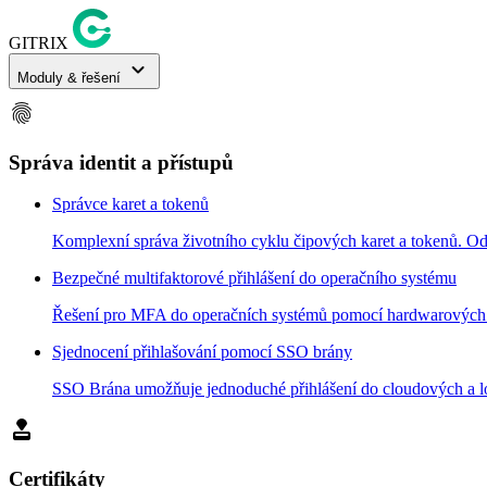
GITRIX
expand_more
Moduly & řešení
fingerprint
Správa identit a přístupů
Správce karet a tokenů
Komplexní správa životního cyklu čipových karet a tokenů. Od 
Bezpečné multifaktorové přihlášení do operačního systému
Řešení pro MFA do operačních systémů pomocí hardwarových pro
Sjednocení přihlašování pomocí SSO brány
SSO Brána umožňuje jednoduché přihlášení do cloudových a lok
approval
Certifikáty