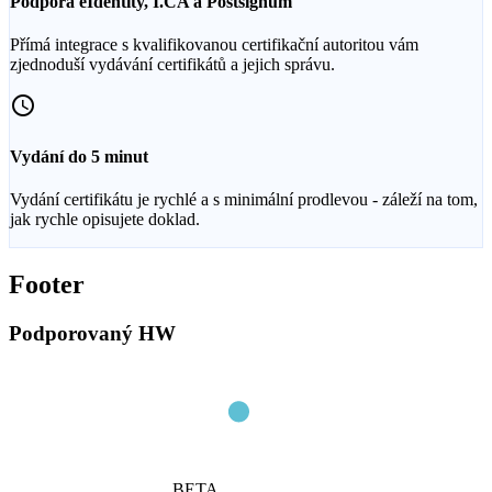
Podpora eIdentity, I.CA a Postsignum
Přímá integrace s kvalifikovanou certifikační autoritou vám
zjednoduší vydávání certifikátů a jejich správu.
access_time
Vydání do 5 minut
Vydání certifikátu je rychlé a s minimální prodlevou - záleží na tom,
jak rychle opisujete doklad.
Footer
Podporovaný HW
BETA