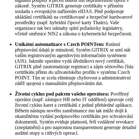
digitální podpisy a pečeti budou mít neprůstřelnou oporu v
zákoně. Systém GITRIX generuje certifikáty v přísném
souladu s evropským nařízením eIDAS. Plně podporuje
ukládání certifikátů na certifikované a bezpečné hardwarové
prostředky (např. hybridní čipové karty Thales). Vaše
organizace tak bez námahy splní požadavky legislativy,
včetně směrnice NIS2 a zákona o kybernetické bezpečnosti.
Unikátní automatizace s Czech POINTem:
Rutinní
přepisování údajů je minulostí. Systém GITRIX se umí stát
vaším registrovaným agendovým informačním systémem
(AIS). Jakmile operátor vydá úředníkovi nový certifikát,
GITRIX plně zautomatizuje registraci a zápis sériového čísla
certifikátu přímo do uživatelského profilu v systému Czech
POINT. Tím se zcela eliminuje chybovost a administrativní
zátěž spojená s manuálním přepisováním dat.
Životní cyklus pod palcem vašeho operátora:
Pověřený
operátor (např. zástupce HR nebo IT oddělení) spravuje celý
životní cyklus karet a certifikátů z jediné přehledné aplikace.
Během nástupu nového zaměstnance mu tak může dojít k
okamžitému vydání podpisového certifikátu pro schvalování
dokumentů. Systém eviduje platnosti, řeší vzdálené revokace
(zneplatnění) a pro naprostou transparentnost generuje detailní
auditní stopy u citlivých operací.