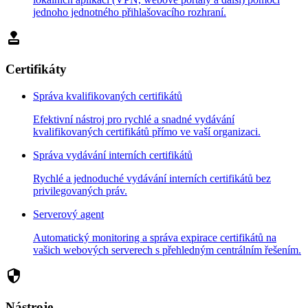
jednoho jednotného přihlašovacího rozhraní.
approval
Certifikáty
Správa kvalifikovaných certifikátů
Efektivní nástroj pro rychlé a snadné vydávání
kvalifikovaných certifikátů přímo ve vaší organizaci.
Správa vydávání interních certifikátů
Rychlé a jednoduché vydávání interních certifikátů bez
privilegovaných práv.
Serverový agent
Automatický monitoring a správa expirace certifikátů na
vašich webových serverech s přehledným centrálním řešením.
security
Nástroje