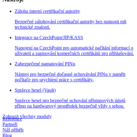
Záloha interní certifikační autority
Bezpečné zálohování certifikační autority bez nutnosti mít
technické znalosti.
Integrace na CzechPoint/JIP/KASS
Napojení na CzechPoint pro automatické načítání informací o
uživateli a zapisování komerčních certifikátů pro přihlašování.
Zabezpečené pamatování PINu
Nástroj pro bezpečné dočasné uchovávání PINu v paměti
počítače pro urychlení práce s certifikáty.
Správce hesel (Vault)
Správce hesel pro bezpečné uchování přístupových údajů
přímo na hardwarový prostředek bezpečně vždy s sebou.
Zobrazit všechny moduly
Reference
Partneři
Náš příběh
Blog