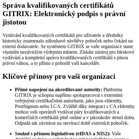
Správa kvalifikovaných certifikátů
GITRIX: Elektronický podpis s právní
jistotou
Vydávání kvalifikovaných certifikátů pro uživatele a úředníky
historicky znamenalo zdlouhavé návštěvy poboček nebo čekání na
externí dodavatele. Se systémem GITRIX se vaše organizace stane
vlastním nezávislým výdejním místem. Získáte nástroj pro bleskové
vydávání a kompletní správu kvalifikovaných certifikátů s plnou
právní váhou, a to přímo z pohodlí vaší kanceláře.
Klíčové přínosy pro vaši organizaci
Přímé napojení na akreditované autority:
Platforma
GITRIX je schopna napřímo spolupracovat s externími
veřejnými certifikačními autoritami, jako jsou eIdentity,
PostSignum nebo I.CA. Zvláště díky integraci s CA eIdentity
mohou vaši operátoři vydávat páry kvalifikovaných a
komerčních certifikátů plně online a v jakoukoliv denní dobu.
Odpadá tak závislost na otevírací době externích poboček.
Soulad s přísnou legislativou (eIDAS a NIS2):
Vaše