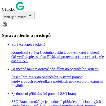
GITRIX
expand_more
Moduly & řešení
fingerprint
Správa identit a přístupů
Správce karet a tokenů
Komplexní správa životního cyklu čipových karet a tokenů.
Od vydání, přes správu PINů, až po revokaci a recyklaci - vše
dle eIDAS.
Bezpečné multifaktorové přihlášení do operačního systému
Řešení pro MFA do operačních systémů pomocí
hardwarových prostředků a mobilních aplikací pro maximální
flexibilitu.
Sjednocení přihlašování pomocí SSO brány
SSO Brána umožňuje jednoduché přihlášení do cloudových a
lokálních aplikací (VPN, webové portály a další) pomocí