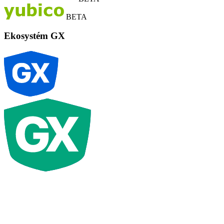
BETA
Ekosystém GX
G
X