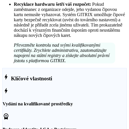
Recyklace hardwaru šetří váš rozpočet:
Pokud
zaměstnanec z organizace odejde, jeho vydanou čipovou
kartu nemusíte vyhazovat. Systém GITRIX umožňuje čipové
karty bezpečně recyklovat (uvést do továrního nastavení) a
následně je přiřadit zcela jinému uživateli. Tím prokazatelně
dochází k výrazným finančním úsporám oproti neustálému
nákupu nových čipových karet.
Převezměte kontrolu nad svými kvalifikovanými
certifikáty. Zrychlete administrativu, zautomatizujte
napojení na státní registry a získejte absolutní právní
jistotu s platformou GITRIX.
bolt
Klíčové vlastnosti
bolt
Vydání na kvalifikované prostředky
workspace_premium