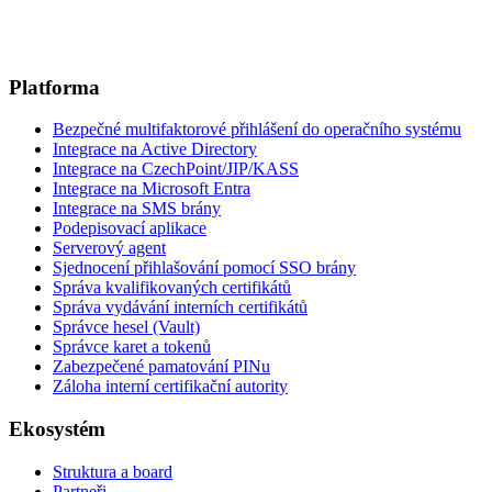
Platforma
Bezpečné multifaktorové přihlášení do operačního systému
Integrace na Active Directory
Integrace na CzechPoint/JIP/KASS
Integrace na Microsoft Entra
Integrace na SMS brány
Podepisovací aplikace
Serverový agent
Sjednocení přihlašování pomocí SSO brány
Správa kvalifikovaných certifikátů
Správa vydávání interních certifikátů
Správce hesel (Vault)
Správce karet a tokenů
Zabezpečené pamatování PINu
Záloha interní certifikační autority
Ekosystém
Struktura a board
Partneři