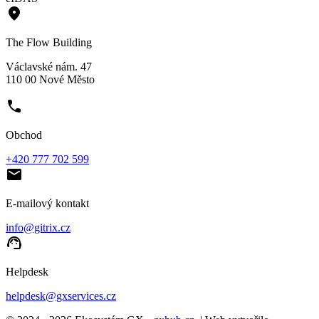
place
The Flow Building
Václavské nám. 47
110 00 Nové Město
phone
Obchod
+420 777 702 599
email
E-mailový kontakt
info@gitrix.cz
support_agent
Helpdesk
helpdesk@gxservices.cz