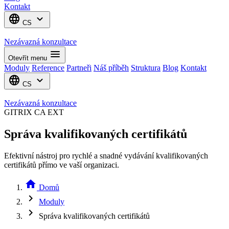
Kontakt
language
expand_more
CS
Nezávazná konzultace
menu
Otevřít menu
Moduly
Reference
Partneři
Náš příběh
Struktura
Blog
Kontakt
language
expand_more
CS
Nezávazná konzultace
GITRIX CA EXT
Správa kvalifikovaných certifikátů
Efektivní nástroj pro rychlé a snadné vydávání kvalifikovaných
certifikátů přímo ve vaší organizaci.
home
Domů
chevron_right
Moduly
chevron_right
Správa kvalifikovaných certifikátů