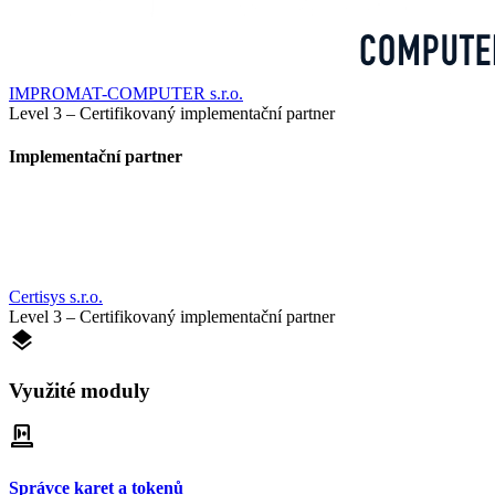
IMPROMAT-COMPUTER s.r.o.
Level 3 – Certifikovaný implementační partner
Implementační partner
Certisys s.r.o.
Level 3 – Certifikovaný implementační partner
layers
Využité moduly
smart_card_reader
Správce karet a tokenů