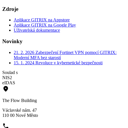
Zdroje
Aplikace GITRIX na Appstore
Aplikace GITRIX na Google Play
Uživatelská dokumentace
Novinky
21. 2. 2026
Zabezpečení Fortinet VPN pomocí GITRIX:
Moderní MFA bez starostí
15. 1. 2024
Revoluce v kybernetické bezpečnosti
Soulad s
NIS2
eIDAS
place
The Flow Building
Václavské nám. 47
110 00 Nové Město
phone