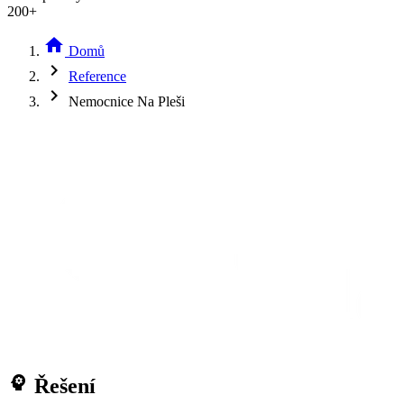
200+
home
Domů
chevron_right
Reference
chevron_right
Nemocnice Na Pleši
psychology
Řešení