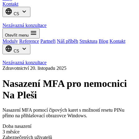
Kontakt
language
expand_more
CS
Nezávazná konzultace
menu
Otevřít menu
Moduly
Reference
Partneři
Náš příběh
Struktura
Blog
Kontakt
language
expand_more
CS
Nezávazná konzultace
Zdravotnictví
20. listopadu 2025
Nasazení MFA pro nemocnici
Na Pleši
Nasazení MFA pomocí čipových karet s možností resetu PINu
přímo na přihlašovací obrazovce Windows.
Doba nasazení
3 měsíce
Zabezpečených uživatelů