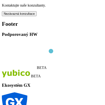
Kontaktujte naše konzultanty.
Nezávazná konzultace
Footer
Podporovaný HW
BETA
BETA
Ekosystém GX
G
X