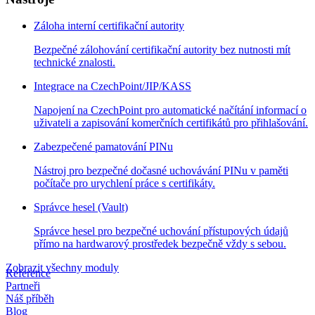
Záloha interní certifikační autority
Bezpečné zálohování certifikační autority bez nutnosti mít
technické znalosti.
Integrace na CzechPoint/JIP/KASS
Napojení na CzechPoint pro automatické načítání informací o
uživateli a zapisování komerčních certifikátů pro přihlašování.
Zabezpečené pamatování PINu
Nástroj pro bezpečné dočasné uchovávání PINu v paměti
počítače pro urychlení práce s certifikáty.
Správce hesel (Vault)
Správce hesel pro bezpečné uchování přístupových údajů
přímo na hardwarový prostředek bezpečně vždy s sebou.
Zobrazit všechny moduly
Reference
Partneři
Náš příběh
Blog