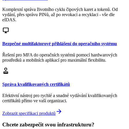
Komplexní správa životního cyklu čipových karet a tokenů. Od
vydání, přes správu PINů, až po revokaci a recyklaci - vše dle
eIDAS.
desktop_windows
Bezpečné multifaktorové přihlášení do operačního systému
Řešení pro MFA do operačních systémů pomocí hardwarových
prostředků a mobilních aplikací pro maximální flexibilitu.
approval
Správa kvalifikovaných certifikátů
Efektivní nástroj pro rychlé a snadné vydávání kvalifikovaných
certifikátů přímo ve vaší organizaci.
arrow_forward
Zobrazit specifikaci produktů
Chcete zabezpečit svou infrastrukturu?