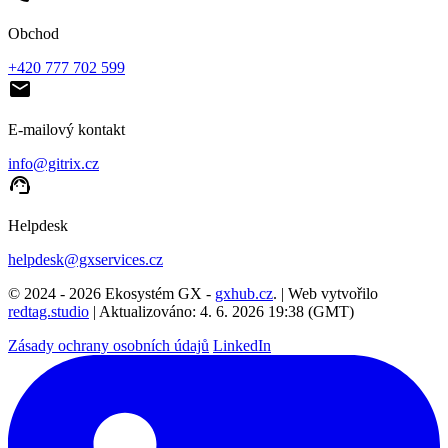
Obchod
+420 777 702 599
email
E-mailový kontakt
info@gitrix.cz
support_agent
Helpdesk
helpdesk@gxservices.cz
© 2024 - 2026 Ekosystém GX -
gxhub.cz
. | Web vytvořilo
redtag.studio
| Aktualizováno: 4. 6. 2026 19:38 (GMT)
Zásady ochrany osobních údajů
LinkedIn