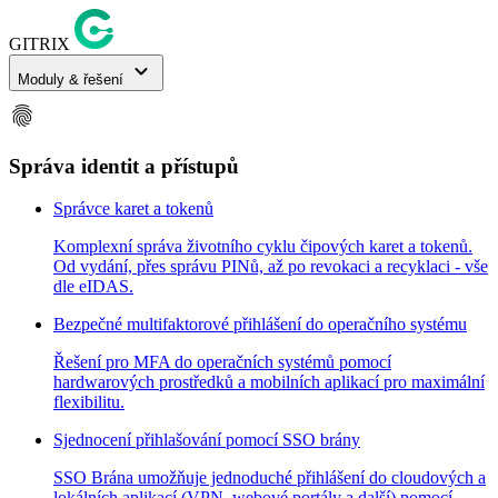
GITRIX
expand_more
Moduly & řešení
fingerprint
Správa identit a přístupů
Správce karet a tokenů
Komplexní správa životního cyklu čipových karet a tokenů.
Od vydání, přes správu PINů, až po revokaci a recyklaci - vše
dle eIDAS.
Bezpečné multifaktorové přihlášení do operačního systému
Řešení pro MFA do operačních systémů pomocí
hardwarových prostředků a mobilních aplikací pro maximální
flexibilitu.
Sjednocení přihlašování pomocí SSO brány
SSO Brána umožňuje jednoduché přihlášení do cloudových a
lokálních aplikací (VPN, webové portály a další) pomocí