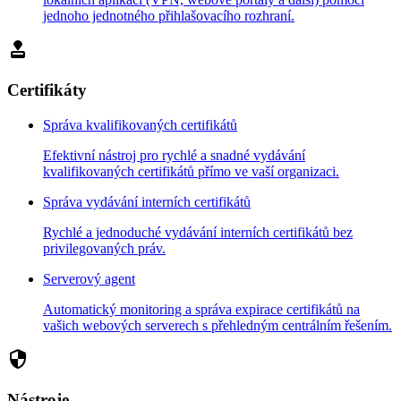
jednoho jednotného přihlašovacího rozhraní.
approval
Certifikáty
Správa kvalifikovaných certifikátů
Efektivní nástroj pro rychlé a snadné vydávání
kvalifikovaných certifikátů přímo ve vaší organizaci.
Správa vydávání interních certifikátů
Rychlé a jednoduché vydávání interních certifikátů bez
privilegovaných práv.
Serverový agent
Automatický monitoring a správa expirace certifikátů na
vašich webových serverech s přehledným centrálním řešením.
security
Nástroje