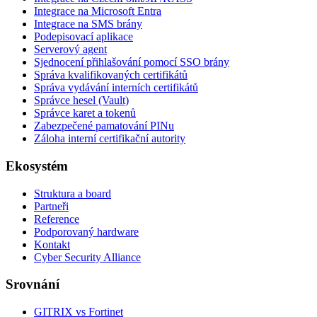
Integrace na Microsoft Entra
Integrace na SMS brány
Podepisovací aplikace
Serverový agent
Sjednocení přihlašování pomocí SSO brány
Správa kvalifikovaných certifikátů
Správa vydávání interních certifikátů
Správce hesel (Vault)
Správce karet a tokenů
Zabezpečené pamatování PINu
Záloha interní certifikační autority
Ekosystém
Struktura a board
Partneři
Reference
Podporovaný hardware
Kontakt
Cyber Security Alliance
Srovnání
GITRIX vs Fortinet