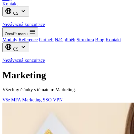
Kontakt
language
expand_more
CS
Nezávazná konzultace
menu
Otevřít menu
Moduly
Reference
Partneři
Náš příběh
Struktura
Blog
Kontakt
language
expand_more
CS
Nezávazná konzultace
Marketing
Všechny články s tématem: Marketing.
Vše
MFA
Marketing
SSO
VPN