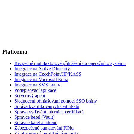
Platforma
Bezpečné multifaktorové přihlášení do operačního systému
Integrace na Active Directory
Integrace na CzechPoint/JIP/KASS
Integrace na Microsoft Entra
Integrace na SMS brány
Podepisovací aplikace
Serverový agent
Sjednocení přihlašování pomocí SSO brány
Správa kvalifikovaných certifikátů
Správa vydávání interních certifikátů
Správce hesel (Vault)
Správce karet a tokenů
Zabezpečené pamatování PINu
Záloha interní certifikační autority