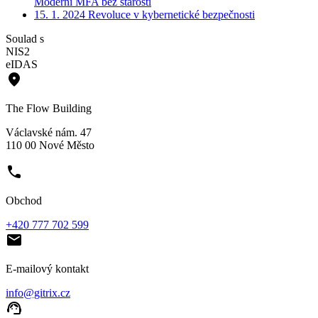
Moderní MFA bez starostí
15. 1. 2024
Revoluce v kybernetické bezpečnosti
Soulad s
NIS2
eIDAS
place
The Flow Building
Václavské nám. 47
110 00 Nové Město
phone
Obchod
+420 777 702 599
email
E-mailový kontakt
info@gitrix.cz
support_agent