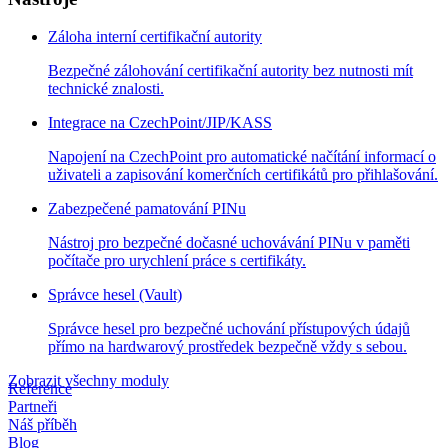
Záloha interní certifikační autority
Bezpečné zálohování certifikační autority bez nutnosti mít
technické znalosti.
Integrace na CzechPoint/JIP/KASS
Napojení na CzechPoint pro automatické načítání informací o
uživateli a zapisování komerčních certifikátů pro přihlašování.
Zabezpečené pamatování PINu
Nástroj pro bezpečné dočasné uchovávání PINu v paměti
počítače pro urychlení práce s certifikáty.
Správce hesel (Vault)
Správce hesel pro bezpečné uchování přístupových údajů
přímo na hardwarový prostředek bezpečně vždy s sebou.
Zobrazit všechny moduly
Reference
Partneři
Náš příběh
Blog