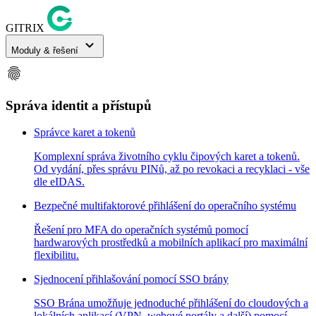
GITRIX
expand_more
Moduly & řešení
fingerprint
Správa identit a přístupů
Správce karet a tokenů
Komplexní správa životního cyklu čipových karet a tokenů.
Od vydání, přes správu PINů, až po revokaci a recyklaci - vše
dle eIDAS.
Bezpečné multifaktorové přihlášení do operačního systému
Řešení pro MFA do operačních systémů pomocí
hardwarových prostředků a mobilních aplikací pro maximální
flexibilitu.
Sjednocení přihlašování pomocí SSO brány
SSO Brána umožňuje jednoduché přihlášení do cloudových a
lokálních aplikací (VPN, webové portály a další) pomocí