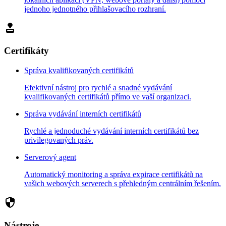
jednoho jednotného přihlašovacího rozhraní.
approval
Certifikáty
Správa kvalifikovaných certifikátů
Efektivní nástroj pro rychlé a snadné vydávání
kvalifikovaných certifikátů přímo ve vaší organizaci.
Správa vydávání interních certifikátů
Rychlé a jednoduché vydávání interních certifikátů bez
privilegovaných práv.
Serverový agent
Automatický monitoring a správa expirace certifikátů na
vašich webových serverech s přehledným centrálním řešením.
security
Nástroje