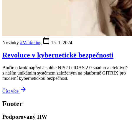
calendar_today
Novinky
#Marketing
15. 1. 2024
Revoluce v kybernetické bezpečnosti
Buďte o krok napřed a splňte NIS2 i eIDAS 2.0 snadno a efektivně
s naším unikátním systémem založeným na platformě GITRIX pro
moderní kybernetickou bezpečnost.
arrow_forward
Číst více
Footer
Podporovaný HW