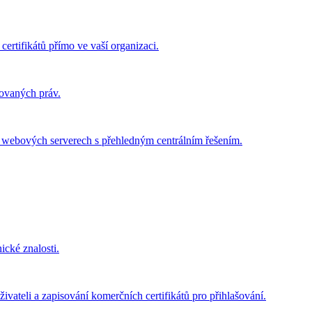
certifikátů přímo ve vaší organizaci.
govaných práv.
ch webových serverech s přehledným centrálním řešením.
ické znalosti.
ivateli a zapisování komerčních certifikátů pro přihlašování.