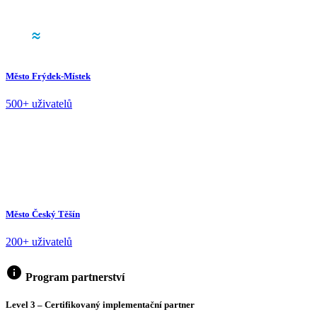
Město Frýdek-Místek
500+ uživatelů
Město Český Těšín
200+ uživatelů
info
Program partnerství
Level 3 – Certifikovaný implementační partner