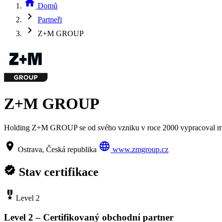
home
Domů
chevron_right
Partneři
chevron_right
Z+M GROUP
Z+M GROUP
Holding Z+M GROUP se od svého vzniku v roce 2000 vypracoval mezi
location_on
language
Ostrava, Česká republika
www.zmgroup.cz
verified
Stav certifikace
military_tech
Level 2
Level 2 – Certifikovaný obchodní partner