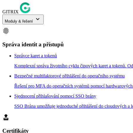
GITRIX
expand_more
Moduly & řešení
fingerprint
Správa identit a přístupů
Správce karet a tokenů
Komplexní správa životního cyklu čipových karet a tokenů. Od 
Bezpečné multifaktorové přihlášení do operačního systému
Řešení pro MFA do operačních systémů pomocí hardwarových pro
Sjednocení přihlašování pomocí SSO brány
SSO Brána umožňuje jednoduché přihlášení do cloudových a lok
approval
Certifikáty