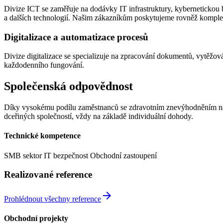
Divize ICT se zaměřuje na dodávky IT infrastruktury, kybernetickou 
a dalších technologií. Našim zákazníkům poskytujeme rovněž komple
Digitalizace a automatizace procesů
Divize digitalizace se specializuje na zpracování dokumentů, vytěžová
každodenního fungování.
Společenská odpovědnost
Díky vysokému podílu zaměstnanců se zdravotním znevýhodněním nabíz
dceřiných společností, vždy na základě individuální dohody.
Technické kompetence
SMB sektor
IT bezpečnost
Obchodní zastoupení
Realizované reference
arrow_forward
Prohlédnout všechny reference
Obchodní projekty