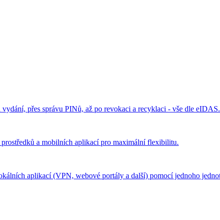
vydání, přes správu PINů, až po revokaci a recyklaci - vše dle eIDAS.
středků a mobilních aplikací pro maximální flexibilitu.
álních aplikací (VPN, webové portály a další) pomocí jednoho jednot