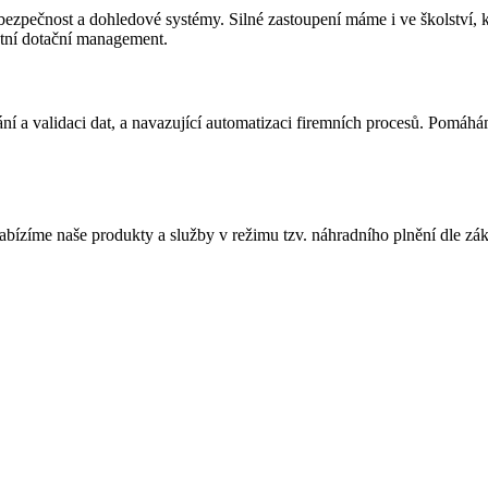
bezpečnost a dohledové systémy. Silné zastoupení máme i ve školství, k
tní dotační management.
ní a validaci dat, a navazující automatizaci firemních procesů. Pomáhá
íme naše produkty a služby v režimu tzv. náhradního plnění dle zákon