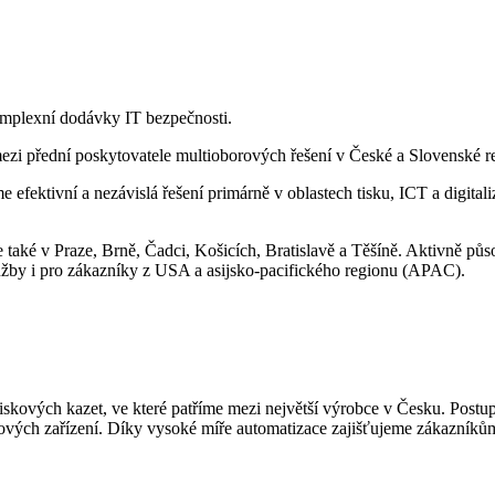
mplexní dodávky IT bezpečnosti.
 přední poskytovatele multioborových řešení v České a Slovenské re
íme efektivní a nezávislá řešení primárně v oblastech tisku, ICT a digi
také v Praze, Brně, Čadci, Košicích, Bratislavě a Těšíně. Aktivně půso
žby i pro zákazníky z USA a asijsko-pacifického regionu (APAC).
tiskových kazet, ve které patříme mezi největší výrobce v Česku. Postup
skových zařízení. Díky vysoké míře automatizace zajišťujeme zákazníků