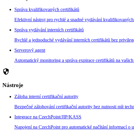
Správa kvalifikovaných certifikátů
Efektivní nástroj pro rychlé a snadné vydávání kvalifikovaných 
Správa vydávání interních certifikátů
Rychlé a jednoduché vydávání interních certifikátů bez privile
Serverový agent
Automatický monitoring a správa expirace certifikátů na vaši
security
Nástroje
Záloha interní certifikační autority
Bezpečné zálohování certifikační autority bez nutnosti mít techn
Integrace na CzechPoint/JIP/KASS
Napojení na CzechPoint pro automatické načítání informací o už