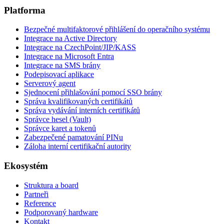
Platforma
Bezpečné multifaktorové přihlášení do operačního systému
Integrace na Active Directory
Integrace na CzechPoint/JIP/KASS
Integrace na Microsoft Entra
Integrace na SMS brány
Podepisovací aplikace
Serverový agent
Sjednocení přihlašování pomocí SSO brány
Správa kvalifikovaných certifikátů
Správa vydávání interních certifikátů
Správce hesel (Vault)
Správce karet a tokenů
Zabezpečené pamatování PINu
Záloha interní certifikační autority
Ekosystém
Struktura a board
Partneři
Reference
Podporovaný hardware
Kontakt