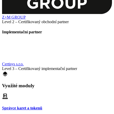
Z+M GROUP
Level 2 – Certifikovaný obchodní partner
Implementační partner
Certisys s.r.o.
Level 3 – Certifikovaný implementační partner
layers
Využité moduly
smart_card_reader
Správce karet a tokenů