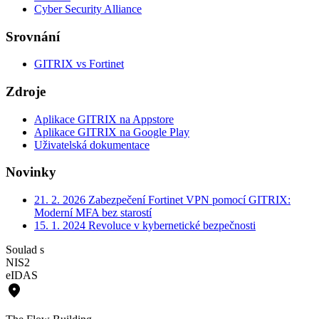
Cyber Security Alliance
Srovnání
GITRIX vs Fortinet
Zdroje
Aplikace GITRIX na Appstore
Aplikace GITRIX na Google Play
Uživatelská dokumentace
Novinky
21. 2. 2026
Zabezpečení Fortinet VPN pomocí GITRIX:
Moderní MFA bez starostí
15. 1. 2024
Revoluce v kybernetické bezpečnosti
Soulad s
NIS2
eIDAS
place