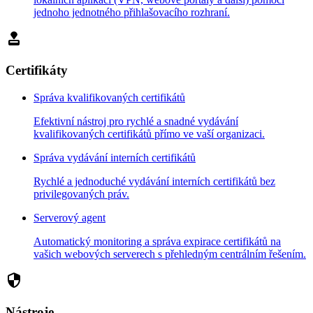
jednoho jednotného přihlašovacího rozhraní.
approval
Certifikáty
Správa kvalifikovaných certifikátů
Efektivní nástroj pro rychlé a snadné vydávání
kvalifikovaných certifikátů přímo ve vaší organizaci.
Správa vydávání interních certifikátů
Rychlé a jednoduché vydávání interních certifikátů bez
privilegovaných práv.
Serverový agent
Automatický monitoring a správa expirace certifikátů na
vašich webových serverech s přehledným centrálním řešením.
security
Nástroje