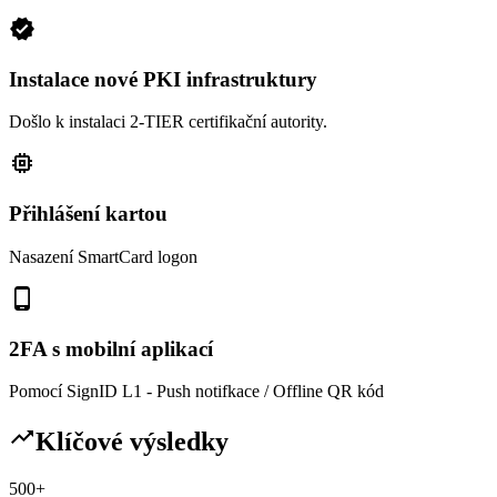
verified
Instalace nové PKI infrastruktury
Došlo k instalaci 2-TIER certifikační autority.
memory
Přihlášení kartou
Nasazení SmartCard logon
phone_android
2FA s mobilní aplikací
Pomocí SignID L1 - Push notifkace / Offline QR kód
trending_up
Klíčové výsledky
500+