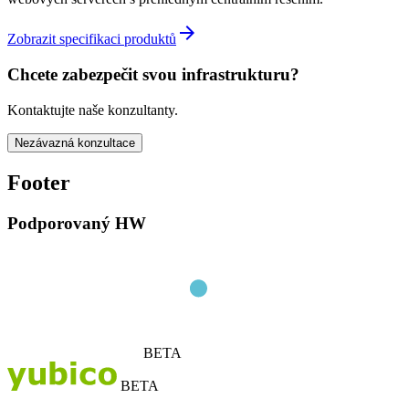
arrow_forward
Zobrazit specifikaci produktů
Chcete zabezpečit svou infrastrukturu?
Kontaktujte naše konzultanty.
Nezávazná konzultace
Footer
Podporovaný HW
BETA
BETA