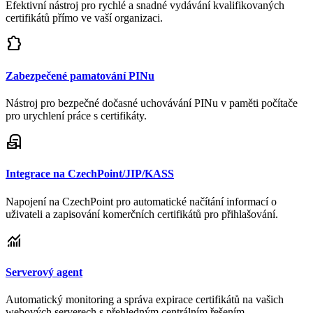
Efektivní nástroj pro rychlé a snadné vydávání kvalifikovaných
certifikátů přímo ve vaší organizaci.
extension
Zabezpečené pamatování PINu
Nástroj pro bezpečné dočasné uchovávání PINu v paměti počítače
pro urychlení práce s certifikáty.
local_post_office
Integrace na CzechPoint/JIP/KASS
Napojení na CzechPoint pro automatické načítání informací o
uživateli a zapisování komerčních certifikátů pro přihlašování.
monitoring
Serverový agent
Automatický monitoring a správa expirace certifikátů na vašich
webových serverech s přehledným centrálním řešením.