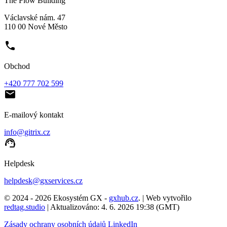
The Flow Building
Václavské nám. 47
110 00 Nové Město
phone
Obchod
+420 777 702 599
email
E-mailový kontakt
info@gitrix.cz
support_agent
Helpdesk
helpdesk@gxservices.cz
© 2024 - 2026 Ekosystém GX -
gxhub.cz
. | Web vytvořilo
redtag.studio
| Aktualizováno: 4. 6. 2026 19:38 (GMT)
Zásady ochrany osobních údajů
LinkedIn