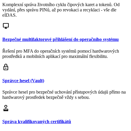
Komplexní správa životního cyklu čipových karet a tokenů. Od
vydání, přes správu PINů, až po revokaci a recyklaci - vše dle
eIDAS.
desktop_windows
Bezpečné multifaktorové přihlášení do operačního systému
Řešení pro MFA do operačních systémů pomocí hardwarových
prostředků a mobilních aplikací pro maximální flexibilitu.
lock
Správce hesel (Vault)
Správce hesel pro bezpečné uchování přístupových údajů přímo na
hardwarový prostředek bezpečně vždy s sebou.
approval
Správa kvalifikovaných certifikátů