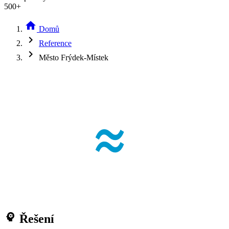
500+
home
Domů
chevron_right
Reference
chevron_right
Město Frýdek-Místek
psychology
Řešení