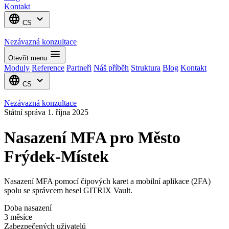
Kontakt
language
expand_more
CS
Nezávazná konzultace
menu
Otevřít menu
Moduly
Reference
Partneři
Náš příběh
Struktura
Blog
Kontakt
language
expand_more
CS
Nezávazná konzultace
Státní správa
1. října 2025
Nasazení MFA pro Město
Frýdek-Místek
Nasazení MFA pomocí čipových karet a mobilní aplikace (2FA)
spolu se správcem hesel GITRIX Vault.
Doba nasazení
3 měsíce
Zabezpečených uživatelů