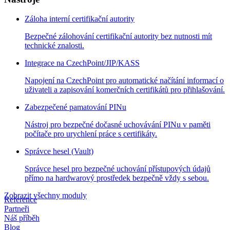
Záloha interní certifikační autority
Bezpečné zálohování certifikační autority bez nutnosti mít
technické znalosti.
Integrace na CzechPoint/JIP/KASS
Napojení na CzechPoint pro automatické načítání informací o
uživateli a zapisování komerčních certifikátů pro přihlašování.
Zabezpečené pamatování PINu
Nástroj pro bezpečné dočasné uchovávání PINu v paměti
počítače pro urychlení práce s certifikáty.
Správce hesel (Vault)
Správce hesel pro bezpečné uchování přístupových údajů
přímo na hardwarový prostředek bezpečně vždy s sebou.
Zobrazit všechny moduly
Reference
Partneři
Náš příběh
Blog