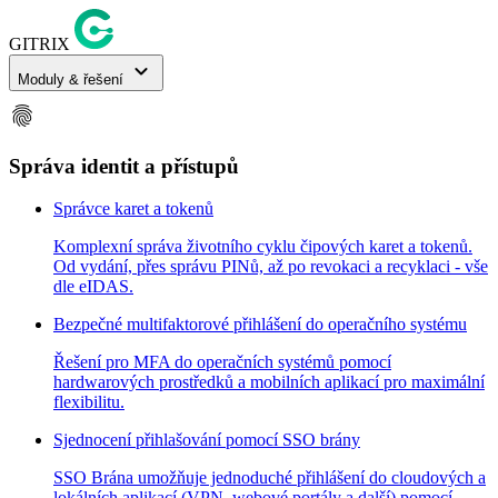
GITRIX
expand_more
Moduly & řešení
fingerprint
Správa identit a přístupů
Správce karet a tokenů
Komplexní správa životního cyklu čipových karet a tokenů.
Od vydání, přes správu PINů, až po revokaci a recyklaci - vše
dle eIDAS.
Bezpečné multifaktorové přihlášení do operačního systému
Řešení pro MFA do operačních systémů pomocí
hardwarových prostředků a mobilních aplikací pro maximální
flexibilitu.
Sjednocení přihlašování pomocí SSO brány
SSO Brána umožňuje jednoduché přihlášení do cloudových a
lokálních aplikací (VPN, webové portály a další) pomocí