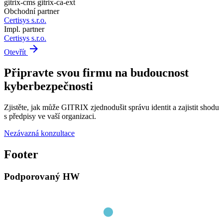
gitrix-cms
gitrix-ca-ext
Obchodní partner
Certisys s.r.o.
Impl. partner
Certisys s.r.o.
arrow_forward
Otevřít
Připravte svou firmu na budoucnost
kyberbezpečnosti
Zjistěte, jak může GITRIX zjednodušit správu identit a zajistit shodu
s předpisy ve vaší organizaci.
Nezávazná konzultace
Footer
Podporovaný HW