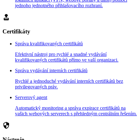
jednoho jednotného přihlašovacího rozhraní.
approval
Certifikáty
Správa kvalifikovaných certifikátů
Efektivní nástroj pro rychlé a snadné vydávání
kvalifikovaných certifikátů přímo ve vaší organizaci.
Správa vydávání interních certifikátů
Rychlé a jednoduché vydávání interních certifikátů bez
privilegovaných práv.
Serverový agent
Automatický monitoring a správa expirace certifikátů na
vašich webových serverech s přehledným centrálním řešením.
security
Nástroje