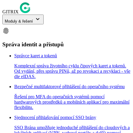
GITRIX
expand_more
Moduly & řešení
fingerprint
Správa identit a přístupů
Správce karet a tokenů
Komplexní správa životního cyklu čipových karet a tokenů.
Od vydání, přes správu PINů, až po revokaci a recyklaci - vše
dle eIDAS.
Bezpečné multifaktorové přihlášení do operačního systému
Řešení pro MFA do operačních systémů pomocí
hardwarových prostředků a mobilních aplikací pro maximální
flexibilitu.
Sjednocení přihlašování pomocí SSO brány
SSO Brána umožňuje jednoduché přihlášení do cloudových a
lokálních aplikací (VPN, webové portály a další) pomocí