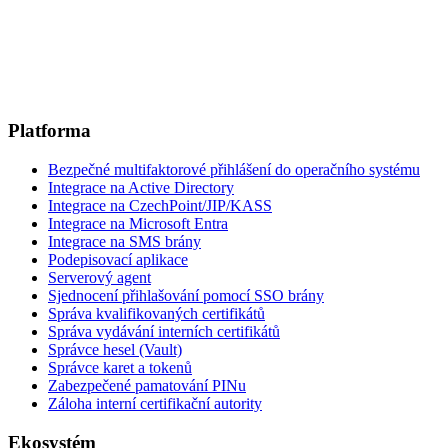
Platforma
Bezpečné multifaktorové přihlášení do operačního systému
Integrace na Active Directory
Integrace na CzechPoint/JIP/KASS
Integrace na Microsoft Entra
Integrace na SMS brány
Podepisovací aplikace
Serverový agent
Sjednocení přihlašování pomocí SSO brány
Správa kvalifikovaných certifikátů
Správa vydávání interních certifikátů
Správce hesel (Vault)
Správce karet a tokenů
Zabezpečené pamatování PINu
Záloha interní certifikační autority
Ekosystém