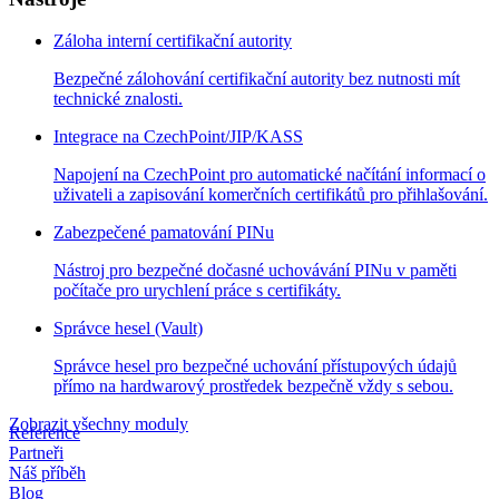
Záloha interní certifikační autority
Bezpečné zálohování certifikační autority bez nutnosti mít
technické znalosti.
Integrace na CzechPoint/JIP/KASS
Napojení na CzechPoint pro automatické načítání informací o
uživateli a zapisování komerčních certifikátů pro přihlašování.
Zabezpečené pamatování PINu
Nástroj pro bezpečné dočasné uchovávání PINu v paměti
počítače pro urychlení práce s certifikáty.
Správce hesel (Vault)
Správce hesel pro bezpečné uchování přístupových údajů
přímo na hardwarový prostředek bezpečně vždy s sebou.
Zobrazit všechny moduly
Reference
Partneři
Náš příběh
Blog