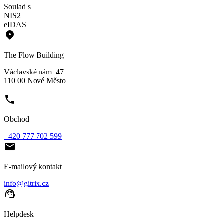
Soulad s
NIS2
eIDAS
place
The Flow Building
Václavské nám. 47
110 00 Nové Město
phone
Obchod
+420 777 702 599
email
E-mailový kontakt
info@gitrix.cz
support_agent
Helpdesk