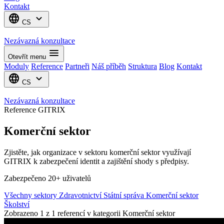
Kontakt
language
expand_more
CS
Nezávazná konzultace
menu
Otevřít menu
Moduly
Reference
Partneři
Náš příběh
Struktura
Blog
Kontakt
language
expand_more
CS
Nezávazná konzultace
Reference GITRIX
Komerční sektor
Zjistěte, jak organizace v sektoru komerční sektor využívají
GITRIX k zabezpečení identit a zajištění shody s předpisy.
Zabezpečeno 20+ uživatelů
Všechny sektory
Zdravotnictví
Státní správa
Komerční sektor
Školství
Zobrazeno 1 z 1 referencí v kategorii Komerční sektor